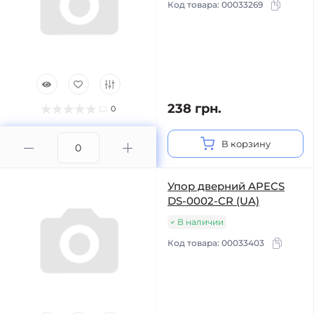
Код товара:
00033269
238 грн.
0
В корзину
Упор дверний APECS
DS-0002-CR (UA)
В наличии
Код товара:
00033403