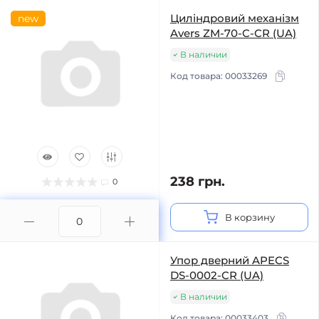
Циліндровий механізм
new
Avers ZM-70-C-CR (UA)
В наличии
Код товара:
00033269
238 грн.
0
В корзину
Упор дверний APECS
DS-0002-CR (UA)
В наличии
Код товара:
00033403