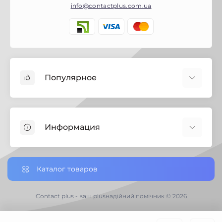
info@contactplus.com.ua
Популярное
Краски
Лаки
Информация
Биозащита
Строительная химия
Полезная информация
Замки
Настройки сookie-файлов
Каталог товаров
Петли дверные
Доставка заказов по Украине
Ручки дверные
Доставка по Черниговской обл.
Contact plus - ваш plusнадійний помічник © 2026
Хозяйственный инвертарь
Отзывы о магазине
Электротовары