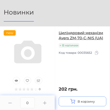
Новинки
Циліндровий механізм
new
Avers ZM-70-C-NIS (UA)
В наличии
Код товара:
00035652
202 грн.
0
В корзину