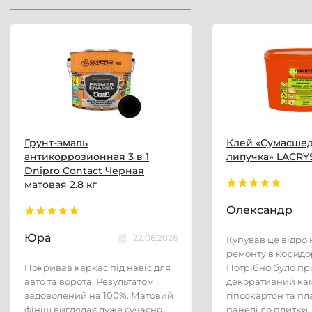
Грунт-эмаль
Клей «Сумасше
антикоррозионная 3 в 1
липучка» LACRYS
Dnipro Contact Черная
матовая 2.8 кг
Олександр
Юра
22.06.2026
Купував це відро н
ремонту в коридор
Покривав каркас під навіс для
Потрібно було пр
авто та ворота. Результатом
декоративний кам
задоволений на 100%. Матовий
гіпсокартон та пл
фініш виглядає дуже сучасно,
панелі до плитки.