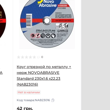
0
у
Круг отрезной по металлу +
4А
нерж NOVOABRASIVE
Standard 230x1.6 x22.23
(NAB23016)
Нет в наличии
Код товара:
NAB23016
42 грн.