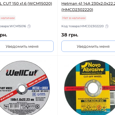
 CUT 150 х1.6 (WCM15020)
Hetman 41 14А 230х2.0х22.
(HMCD2302220)
в наличии
Нет в наличии
овара:
WCM15016
Код товара:
HMCD2302220
рн.
38 грн.
Уведомить меня
Уведомить меня