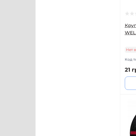
Круг
WELL
Нет 
Код т
21 г