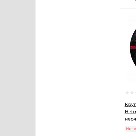
Круг
Hetm
нер
Нет 