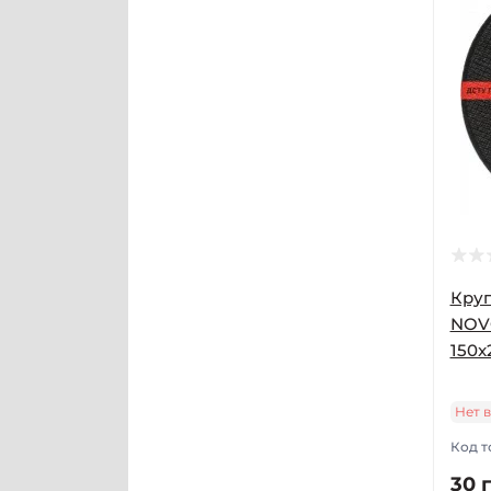
Круг
NOVO
150x
Нет 
Код т
30 