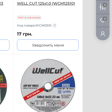
23
WELL CUT 125x1.0 (WCM12510)
0
Нет в наличии
0
Код товара:
WCM12510
17 грн.
Уведомить меня