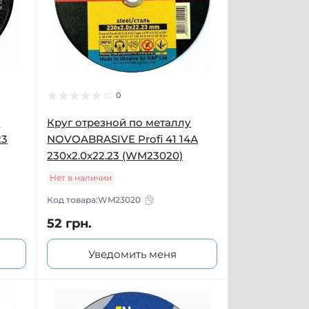
0
у
Круг отрезной по металлу
23
NOVOABRASIVE Profi 41 14А
230x2.0x22.23 (WM23020)
Нет в наличии
Код товара:
WM23020
52 грн.
Уведомить меня