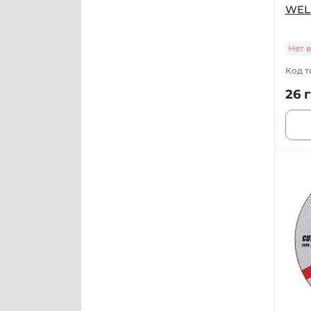
WELL
Нет 
Код т
26 г