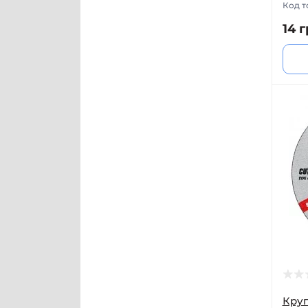
Код т
14 г
Круг