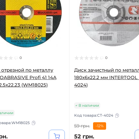
0
0
 отрезной по металлу
Диск зачистный по метал
ABRASIVE Profi 41 14А
180x6x22.2 мм INTERTOOL 
2.5x22.23 (WM18025)
4024)
В наличии
аличии
Код товара:
CT-4024
овара:
WM18025
59 грн.
-12%
рн.
52 грн.