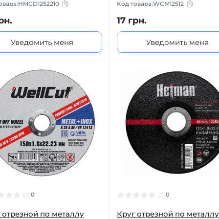
овара:
HMCD1252210
Код товара:
WCM12512
рн.
17 грн.
Уведомить меня
Уведомить меня
0
0
 отрезной по металлу
Круг отрезной по металл