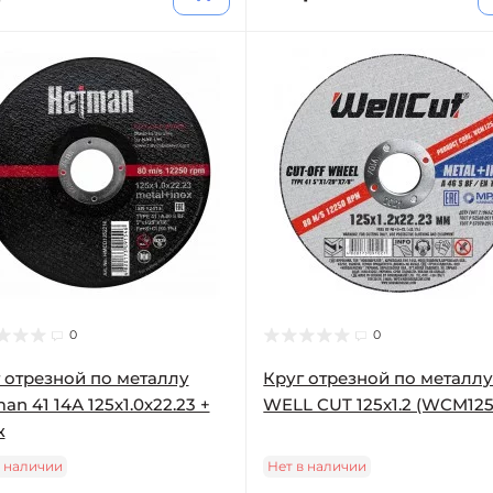
0
0
 отрезной по металлу
Круг отрезной по металл
an 41 14А 125х1.0х22.23 +
WELL CUT 125x1.2 (WCM125
ж
в наличии
Нет в наличии