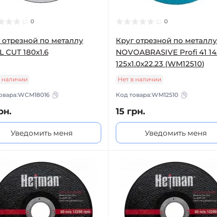
0
0
 отрезной по металлу
Круг отрезной по металл
 CUT 180х1.6
NOVOABRASIVE Profi 41 1
125x1.0x22.23 (WM12510)
в наличии
Нет в наличии
овара:
WCM18016
Код товара:
WM12510
рн.
15 грн.
Уведомить меня
Уведомить меня