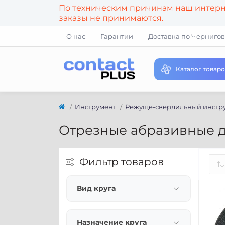
По техническим причинам наш интерне
заказы не принимаются.
О нас
Гарантии
Доставка по Чернигов
Каталог товаро
Инструмент
Режуще-сверлильный инстр
Отрезные абразивные 
Фильтр товаров
Вид круга
Назначение круга