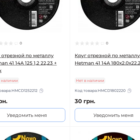
0
0
 отрезной по металлу
Круг отрезной по металл
an 41 14А 125 1,2 22,23 +
Hetman 41 14А 180х2.0х22.
ж
в наличии
Нет в наличии
овара:
HMCD1252212
Код товара:
HMCD1802220
рн.
30 грн.
Уведомить меня
Уведомить меня