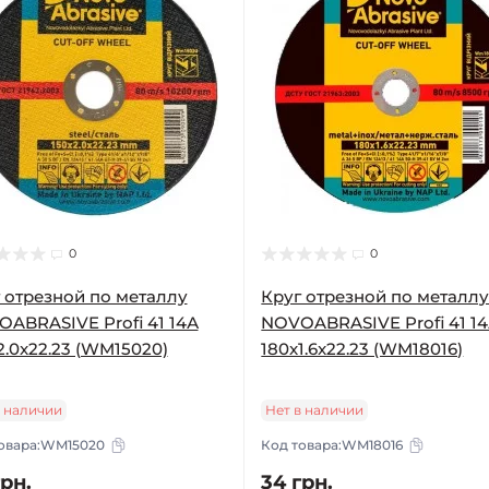
0
0
 отрезной по металлу
Круг отрезной по металл
ABRASIVE Profi 41 14А
NOVOABRASIVE Profi 41 1
2.0x22.23 (WM15020)
180x1.6x22.23 (WM18016)
в наличии
Нет в наличии
овара:
WM15020
Код товара:
WM18016
грн.
34 грн.