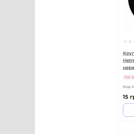
Круг
Hetm
нер
Нет 
Код т
15 г