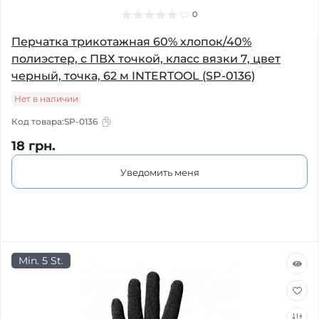
0
Перчатка трикотажная 60% хлопок/40%
полиэстер, с ПВХ точкой, класс вязки 7, цвет
черный, точка, 62 м INTERTOOL (SP-0136)
Нет в наличии
Код товара:
SP-0136
18 грн.
Уведомить меня
Min. 5 St.