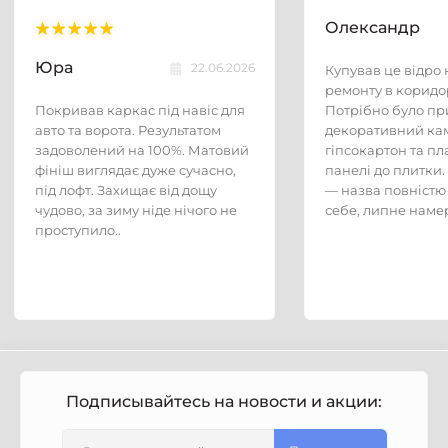
Олександр
Юра
22.06.2026
Купував це відро н
ремонту в коридор
Покривав каркас під навіс для
Потрібно було пр
авто та ворота. Результатом
декоративний кам
задоволений на 100%. Матовий
гіпсокартон та пл
фініш виглядає дуже сучасно,
панелі до плитки.
під лофт. Захищає від дощу
— назва повністю
чудово, за зиму ніде нічого не
себе, липне намер
проступило..
Подписывайтесь на новости и акции: