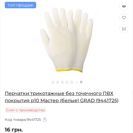
топ продаж
0
Перчатки трикотажные без точечного ПВХ
покрытия р10 Мастер (белые) GRAD (9441725)
Снят с производства
Код товара:
9441725
16 грн.