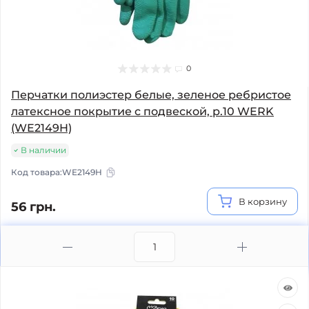
0
Перчатки полиэстер белые, зеленое ребристое
латексное покрытие с подвеской, р.10 WERK
(WE2149H)
В наличии
Код товара:
WE2149H
В корзину
56 грн.