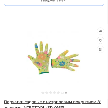
Уведомить меня
0
Перчатки садовые с нитриловым покрытием 8"
зеленые INTERTOOL (SP-0163)