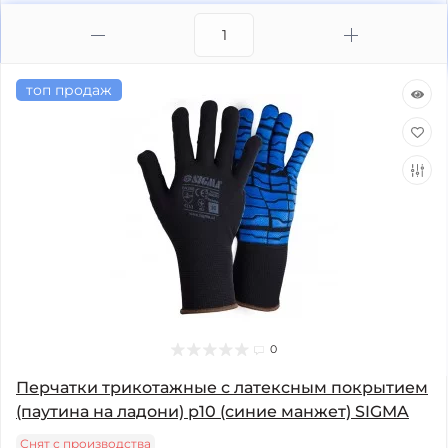
топ продаж
0
Перчатки трикотажные с латексным покрытием
(паутина на ладони) р10 (синие манжет) SIGMA
Снят с производства