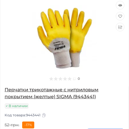
0
Перчатки трикотажные с нитриловым
покрытием (желтые) SIGMA (9443441)
В наличии
Код товара:
9443441
52 грн.
-17%