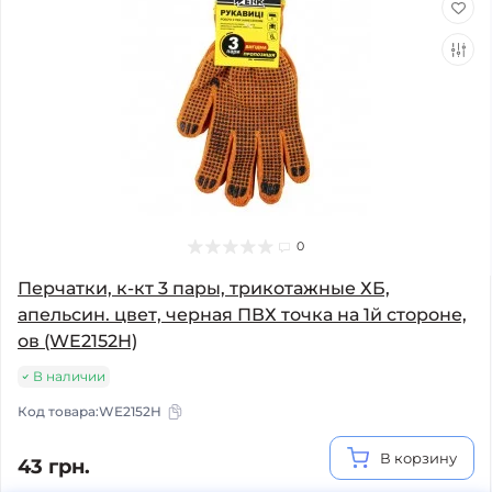
0
Перчатки, к-кт 3 пары, трикотажные ХБ,
апельсин. цвет, черная ПВХ точка на 1й стороне,
ов (WE2152H)
В наличии
Код товара:
WE2152H
В корзину
43 грн.