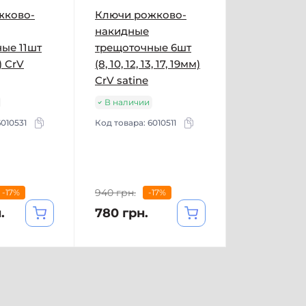
жково-
Ключи рожково-
накидные
ые 11шт
трещоточные 6шт
) CrV
(8, 10, 12, 13, 17, 19мм)
CrV satine
В наличии
6010531
Код товара:
6010511
940 грн.
-17%
-17%
.
780 грн.