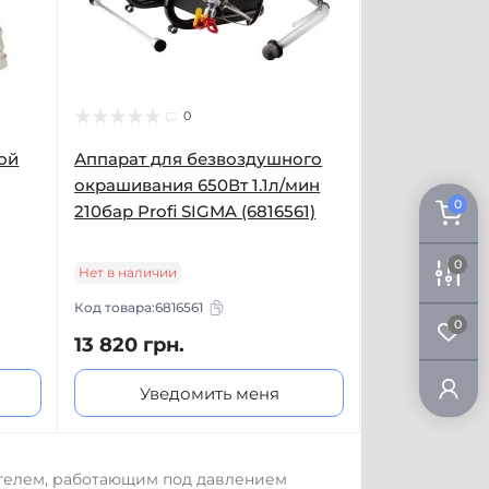
0
ой
Аппарат для безвоздушного
окрашивания 650Вт 1.1л/мин
0
210бар Profi SIGMA (6816561)
0
Нет в наличии
Код товара:
6816561
0
13 820 грн.
Уведомить меня
телем, работающим под давлением