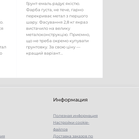
Грунт-емаль радує якістю.
Фарба густа, не тече, гарно
перекриває метал з першого
о.
шару. Фасування 2,8 кг якраз
ся
вистачило на велику
металоконструкцію. Приємно,
що не треба окремо купувати
тал
грунтовку. За свою ціну —
о
кращий варіант...
Информация
Полезная информация
Настройки сookie-
файлов
мия
Доставка заказов по