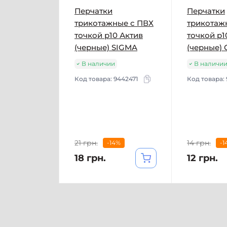
Перчатки
Перчатки
трикотажные с ПВХ
трикотаж
точкой р10 Актив
точкой р1
(черные) SIGMA
(черные)
В наличии
В наличи
Код товара:
9442471
Код товара:
21 грн.
14 грн.
-14%
-1
18 грн.
12 грн.