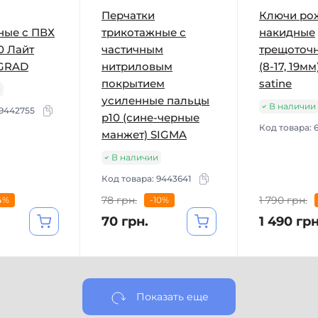
Перчатки
Ключи ро
ные с ПВХ
трикотажные с
накидные
0 Лайт
частичным
трещоточн
 GRAD
нитриловым
(8-17, 19мм
покрытием
satine
и
усиленные пальцы
В наличии
9442755
р10 (сине-черные
Код товара:
манжет) SIGMA
В наличии
Код товара:
9443641
78 грн.
1 790 грн.
4%
-10%
70 грн.
1 490 грн
Показать еще