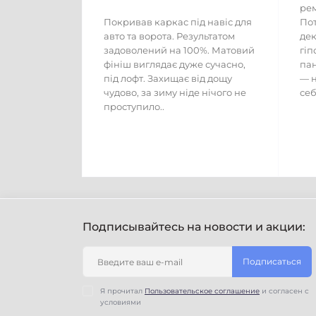
рем
Покривав каркас під навіс для
Пот
авто та ворота. Результатом
дек
задоволений на 100%. Матовий
гіп
фініш виглядає дуже сучасно,
пан
під лофт. Захищає від дощу
— н
чудово, за зиму ніде нічого не
себ
проступило..
Подписывайтесь на новости и акции:
Подписаться
Я прочитал
Пользовательское соглашение
и согласен с
условиями