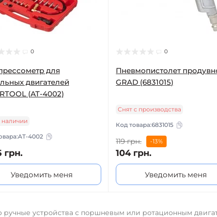
0
0
прессометр для
Пневмопистолет продувн
льных двигателей
GRAD (6831015)
RTOOL (AT-4002)
Снят с производства
в наличии
Код товара:
6831015
овара:
AT-4002
119 грн.
-13%
5 грн.
104 грн.
Уведомить меня
Уведомить меня
о ручные устройства с поршневым или ротационным двига