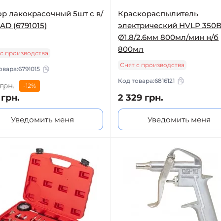
р лакокрасочный 5шт с в/
Краскораспылитель
AD (6791015)
электрический HVLP 350В
Ø1.8/2.6мм 800мл/мин н/б
800мл
 с производства
Снят с производства
овара:
6791015
Код товара:
6816121
 грн.
-12%
 грн.
2 329 грн.
Уведомить меня
Уведомить меня