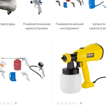
прессоры
Пневматические
Пневматический
Шланги
краскопульты
инструмент
сжатого в
0
0