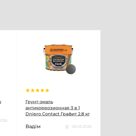
o
Грунт-эмаль
антикоррозионная 3 в 1
Dnipro Contact Графит 2.8 кг
2026
Вадім
06.03.2026