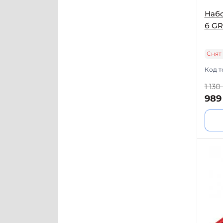
Набо
б GR
Снят
Код т
1 130
989