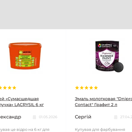
ей «Сумасшедшая
Эмаль молотковая "Dnipr
учка» LACRYSIL 6 кг
Contact" Графит 2 л
ександр
Сергій
01.05.2026
27.04.
ував це відро на 6 кг для
Купував для фарбування