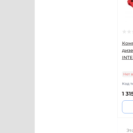
Ком
дизе
INTE
Нет 
Код т
1 31
Эт