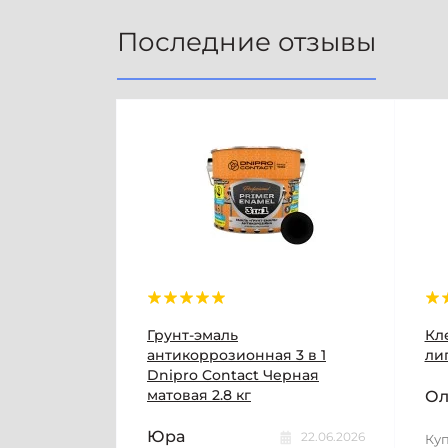
Последние отзывы
Грунт-эмаль
Кл
антикоррозионная 3 в 1
лип
Dnipro Contact Черная
матовая 2.8 кг
Ол
Юра
22.06.2026
Куп