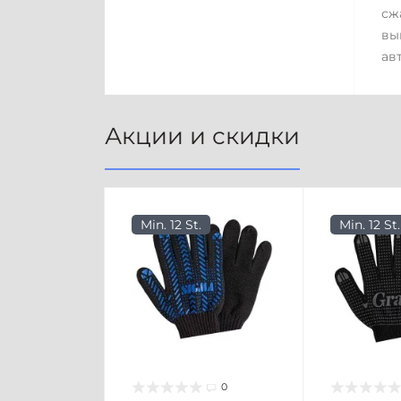
сж
вы
ав
Акции и скидки
Min. 12 St.
Min. 12 St.
0