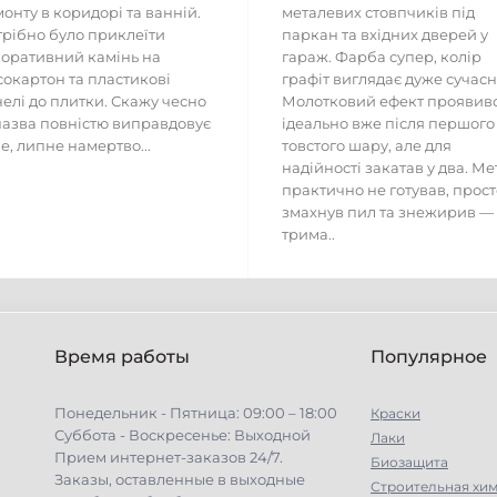
онту в коридорі та ванній.
металевих стовпчиків під
рібно було приклеїти
паркан та вхідних дверей у
оративний камінь на
гараж. Фарба супер, колір
сокартон та пластикові
графіт виглядає дуже сучасн
елі до плитки. Скажу чесно
Молотковий ефект проявив
азва повністю виправдовує
ідеально вже після першого
е, липне намертво...
товстого шару, але для
надійності закатав у два. Ме
практично не готував, прост
змахнув пил та знежирив —
трима..
Время работы
Популярное
Понедельник - Пятница: 09:00 – 18:00
Краски
Суббота - Воскресенье: Выходной
Лаки
Прием интернет-заказов 24/7.
Биозащита
Заказы, оставленные в выходные
Строительная хи