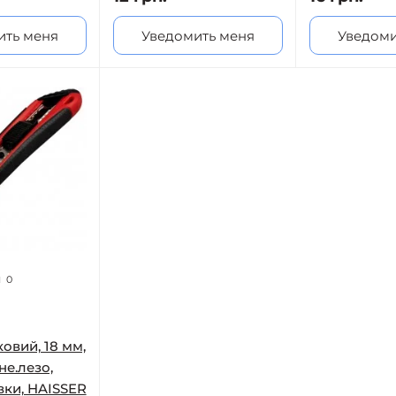
ить меня
Уведомить меня
Уведоми
0
овий, 18 мм,
не.лезо,
вки, HAISSER