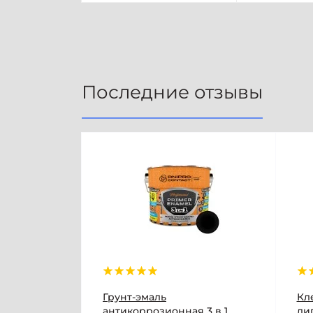
Последние отзывы
Грунт-эмаль
Кл
антикоррозионная 3 в 1
лип