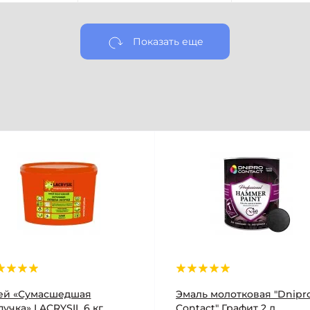
Показать еще
ей «Сумасшедшая
Эмаль молотковая "Dnipr
учка» LACRYSIL 6 кг
Contact" Графит 2 л