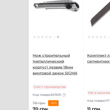
0
Нож строительный
Комплект л
(металлический
сегментних 
корпус) лезвие 18мм
винтовой замок SIGMA
Снят с производства
Нет в наличи
Код товара:
8211031
Код товара:
HT
78 грн.
-10%
70 грн.
11 грн.