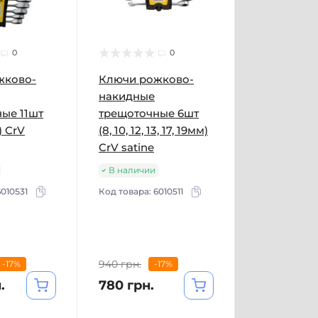
0
0
жково-
Ключи рожково-
накидные
ые 11шт
трещоточные 6шт
) CrV
(8, 10, 12, 13, 17, 19мм)
CrV satine
В наличии
6010531
Код товара:
6010511
940 грн.
-17%
-17%
.
780 грн.