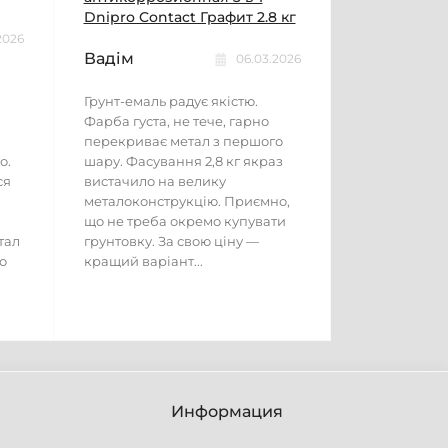
Dnipro Contact Графит 2.8 кг
2026
Вадім
06.03.2026
Грунт-емаль радує якістю.
Фарба густа, не тече, гарно
перекриває метал з першого
о.
шару. Фасування 2,8 кг якраз
ся
вистачило на велику
металоконструкцію. Приємно,
що не треба окремо купувати
тал
грунтовку. За свою ціну —
о
кращий варіант...
Информация