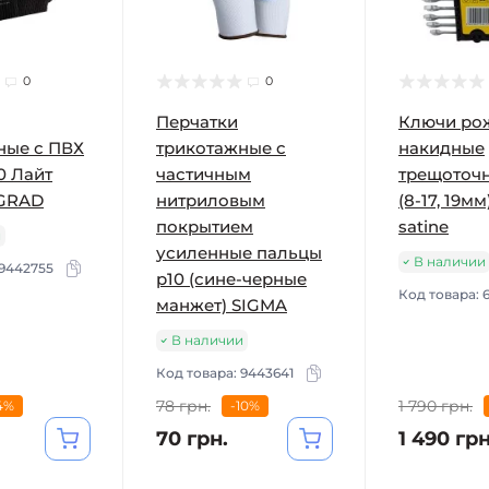
0
0
Перчатки
Ключи ро
ные с ПВХ
трикотажные с
накидные
0 Лайт
частичным
трещоточн
 GRAD
нитриловым
(8-17, 19мм
покрытием
satine
и
усиленные пальцы
В наличии
9442755
р10 (сине-черные
Код товара:
манжет) SIGMA
В наличии
Код товара:
9443641
78 грн.
1 790 грн.
4%
-10%
70 грн.
1 490 грн