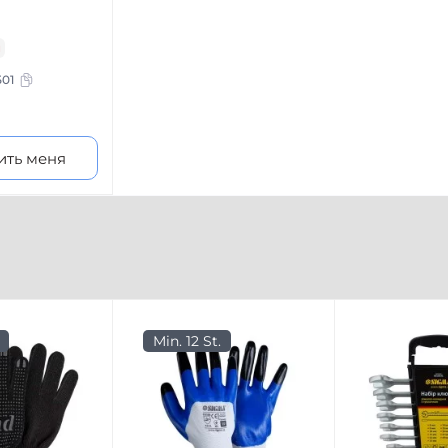
и
501
ить меня
Min. 12 St.