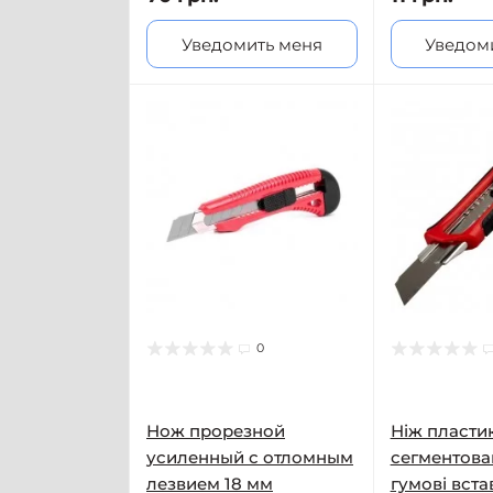
Уведомить меня
Уведом
0
Нож прорезной
Ніж пластик
усиленный с отломным
сегментова
лезвием 18 мм
гумові вста