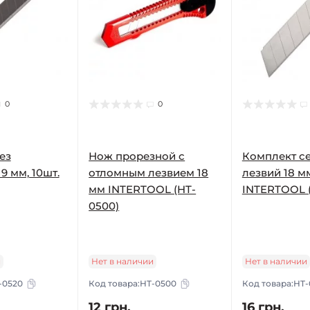
0
0
ез
Нож прорезной с
Комплект с
9 мм, 10шт.
отломным лезвием 18
лезвий 18 мм,
мм INTERTOOL (HT-
INTERTOOL (
0500)
и
Нет в наличии
Нет в наличии
-0520
Код товара:
HT-0500
Код товара:
HT-
12 грн.
16 грн.