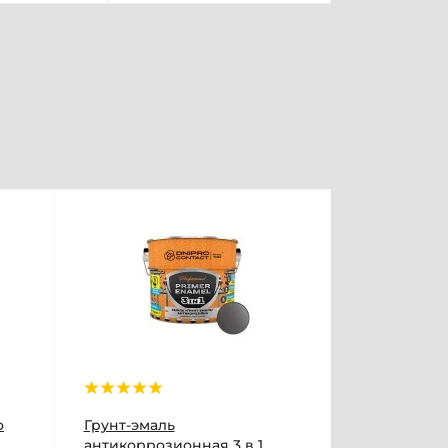
o
Грунт-эмаль
антикоррозионная 3 в 1