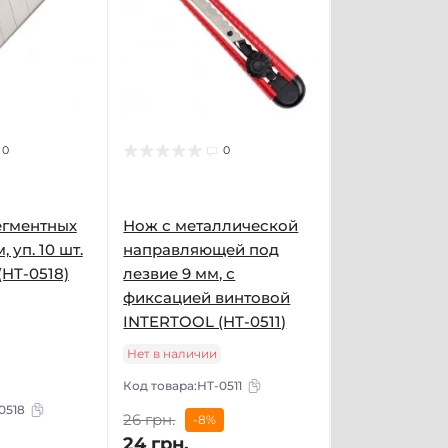
0
0
егментных
Нож с металлической
 уп. 10 шт.
направляющей под
HT-0518)
лезвие 9 мм, с
фиксацией винтовой
INTERTOOL (HT-0511)
Нет в наличии
Код товара:
HT-0511
0518
26 грн.
-8%
24 грн.