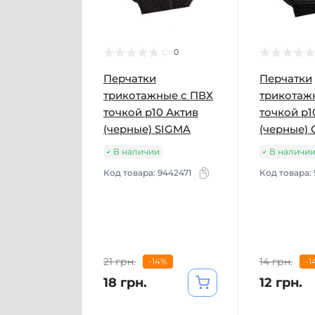
0
Перчатки
Перчатки
трикотажные с ПВХ
трикотаж
точкой р10 Актив
точкой р1
(черные) SIGMA
(черные)
В наличии
В наличи
Код товара:
9442471
Код товара:
21 грн.
14 грн.
-14%
-1
18 грн.
12 грн.