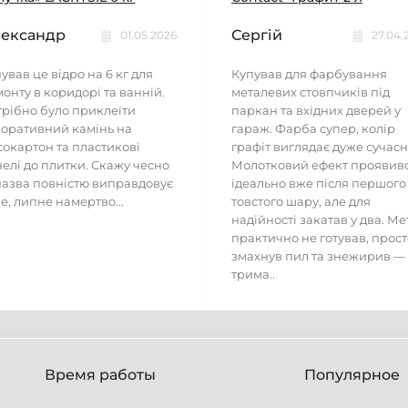
ександр
Сергій
01.05.2026
27.04.
ував це відро на 6 кг для
Купував для фарбування
онту в коридорі та ванній.
металевих стовпчиків під
рібно було приклеїти
паркан та вхідних дверей у
оративний камінь на
гараж. Фарба супер, колір
сокартон та пластикові
графіт виглядає дуже сучасн
елі до плитки. Скажу чесно
Молотковий ефект проявив
азва повністю виправдовує
ідеально вже після першого
е, липне намертво...
товстого шару, але для
надійності закатав у два. Ме
практично не готував, прост
змахнув пил та знежирив —
трима..
Время работы
Популярное