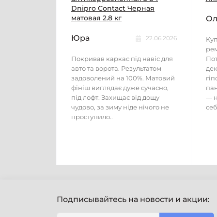
Dnipro Contact Черная
матовая 2.8 кг
Ол
Юра
22.06.2026
Куп
рем
Покривав каркас під навіс для
Пот
авто та ворота. Результатом
дек
задоволений на 100%. Матовий
гіп
фініш виглядає дуже сучасно,
пан
під лофт. Захищає від дощу
— н
чудово, за зиму ніде нічого не
себ
проступило..
Подписывайтесь на новости и акции: