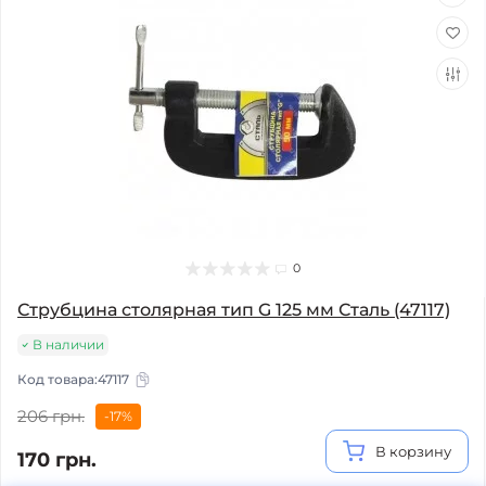
0
Струбцина столярная тип G 125 мм Сталь (47117)
В наличии
Код товара:
47117
206 грн.
-17%
В корзину
170 грн.