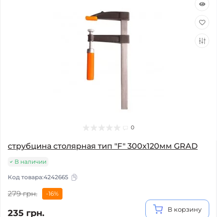
0
струбцина столярная тип "F" 300x120мм GRAD
В наличии
Код товара:
4242665
279 грн.
-16%
В корзину
235 грн.