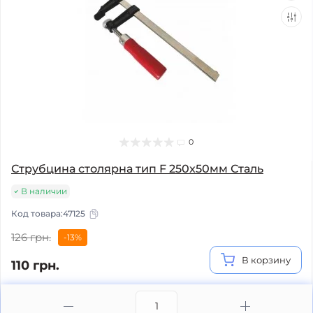
0
Струбцина столярна тип F 250x50мм Сталь
В наличии
Код товара:
47125
126 грн.
-13%
В корзину
110 грн.