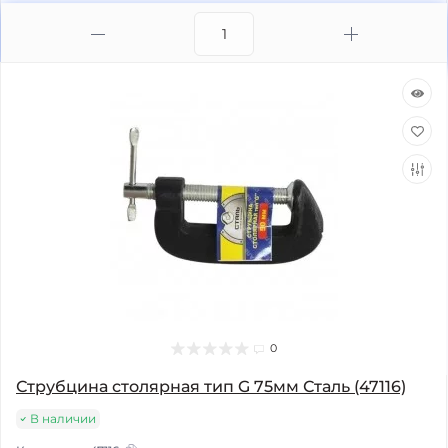
0
Струбцина столярная тип G 75мм Сталь (47116)
В наличии