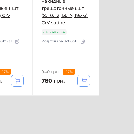
накидные
ые 11шт
трещоточные 6шт
) CrV
(8, 10, 12, 13, 17, 19мм)
CrV satine
В наличии
6010531
Код товара:
6010511
940 грн.
-17%
-17%
.
780 грн.