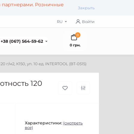
и партнерами. Розничные
Закрыть
RU
Войти
0
+38 (067) 564-59-62
0 грн.
 г/м2, К150, уп. 10 ед. INTERTOOL (BT-0515)
отность 120
Характеристики:
(смотреть
все)