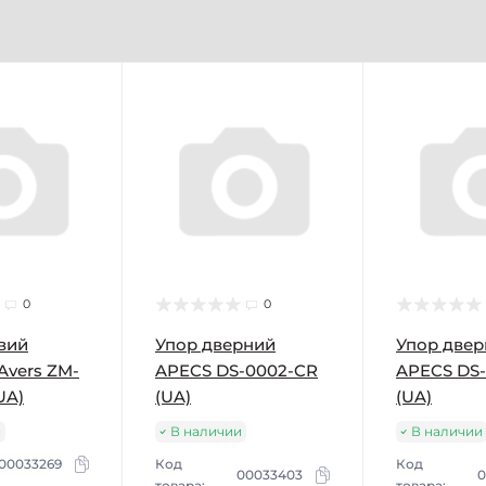
0
0
вий
Упор дверний
Упор две
Avers ZM-
APECS DS-0002-CR
APECS DS
UA)
(UA)
(UA)
и
В наличии
В наличии
00033269
Код
Код
00033403
0
товара:
товара: