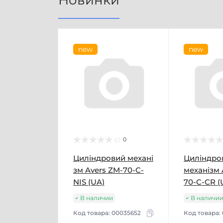
Новинки
new
new
0
Циліндровий механі
Циліндро
зм Avers ZM-70-C-
механізм 
NIS (UA)
70-C-CR (
В наличии
В наличи
Код товара:
00035652
Код товара: