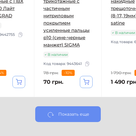
ные с ПВХ
трикотажные с
накидные
0 Лайт
частичным
трещоточн
 GRAD
нитриловым
(8-17, 19мм
покрытием
satine
и
усиленные пальцы
В наличии
9442755
р10 (сине-черные
Код товара:
манжет) SIGMA
В наличии
Код товара:
9443641
78 грн.
1 790 грн.
4%
-10%
70 грн.
1 490 грн
Показать еще