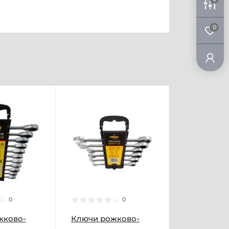
0
0
0
жково-
Ключи рожково-