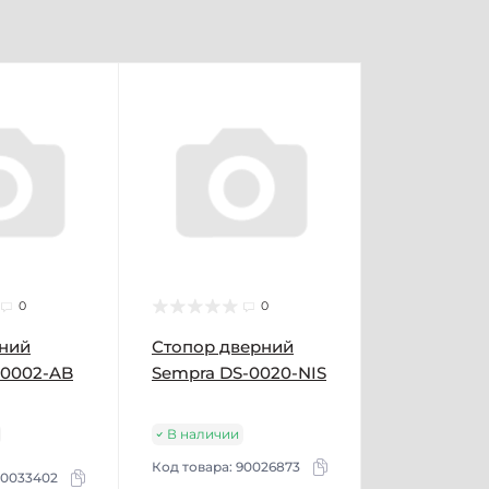
0
0
рний
Стопор дверний
-0002-AB
Sempra DS-0020-NIS
В наличии
Код товара:
90026873
0033402