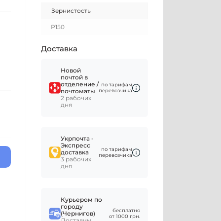
Зернистость
Р150
Доставка
Новой
почтой в
отделение /
по тарифам
почтоматы
перевозчика
2 рабочих
дня
Укрпочта -
Экспресс
по тарифам
доставка
перевозчика
3 рабочих
дня
Курьером по
городу
бесплатно
(Чернигов)
от 1000 грн.
Доставим