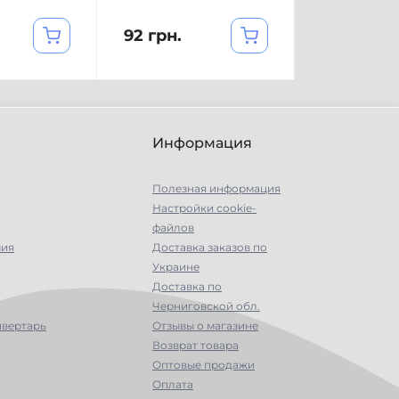
92 грн.
Информация
Полезная информация
Настройки сookie-
файлов
мия
Доставка заказов по
Украине
Доставка по
Черниговской обл.
нвертарь
Отзывы о магазине
Возврат товара
Оптовые продажи
Оплата