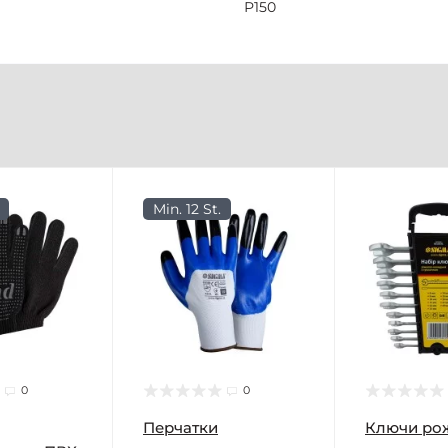
Р150
Min. 12 St.
0
0
Перчатки
Ключи ро