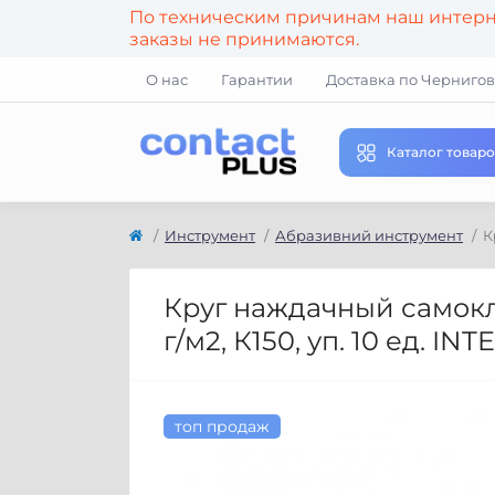
По техническим причинам наш интерне
заказы не принимаются.
О нас
Гарантии
Доставка по Чернигов
Каталог товаро
Инструмент
Абразивний инструмент
К
Круг наждачный самокле
г/м2, К150, уп. 10 ед. IN
топ продаж