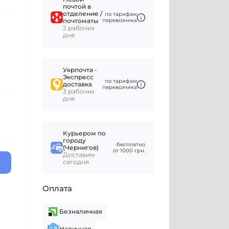
почтой в
отделение /
по тарифам
почтоматы
перевозчика
2 рабочих
дня
Укрпочта -
Экспресс
по тарифам
доставка
перевозчика
3 рабочих
дня
Курьером по
городу
бесплатно
(Чернигов)
от 1000 грн.
Доставим
сегодня
Оплата
Безналичная
Наличная