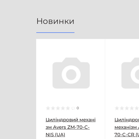
Новинки
0
Циліндровий механі
Циліндро
зм Avers ZM-70-C-
механізм 
NIS (UA)
70-C-CR (