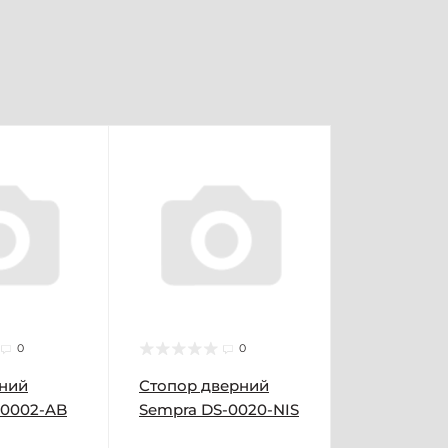
0
0
рний
Стопор дверний
-0002-AB
Sempra DS-0020-NIS