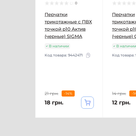
0
Перчатки
Перчатки
трикотажные с ПВХ
трикотаж
точкой р10 Актив
точкой р1
(черные) SIGMA
(черные)
В наличии
В наличи
Код товара:
9442471
Код товара:
21 грн.
14 грн.
-14%
-1
18 грн.
12 грн.