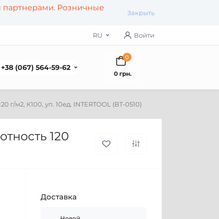
и партнерами. Розничные
Закрыть
RU
Войти
0
+38 (067) 564-59-62
0 грн.
 г/м2, К100, уп. 10ед. INTERTOOL (BT-0510)
отность 120
Доставка
Новой