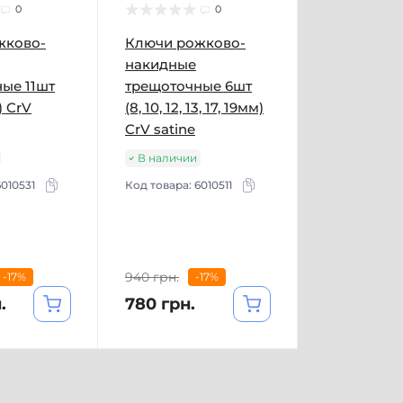
0
0
жково-
Ключи рожково-
накидные
ые 11шт
трещоточные 6шт
) CrV
(8, 10, 12, 13, 17, 19мм)
CrV satine
В наличии
6010531
Код товара:
6010511
940 грн.
-17%
-17%
.
780 грн.