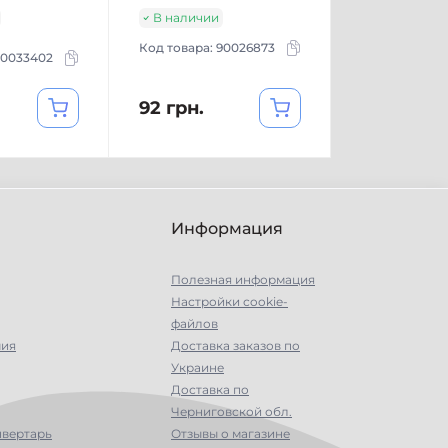
В наличии
Код товара:
90026873
0033402
92 грн.
Информация
Полезная информация
Настройки сookie-
файлов
мия
Доставка заказов по
Украине
Доставка по
Черниговской обл.
нвертарь
Отзывы о магазине