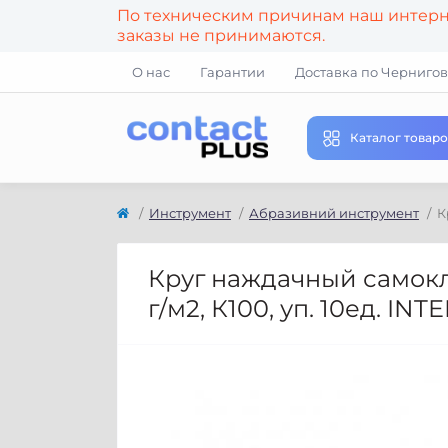
По техническим причинам наш интерне
заказы не принимаются.
О нас
Гарантии
Доставка по Чернигов
Каталог товаро
Инструмент
Абразивний инструмент
К
Круг наждачный самокле
г/м2, К100, уп. 10ед. IN