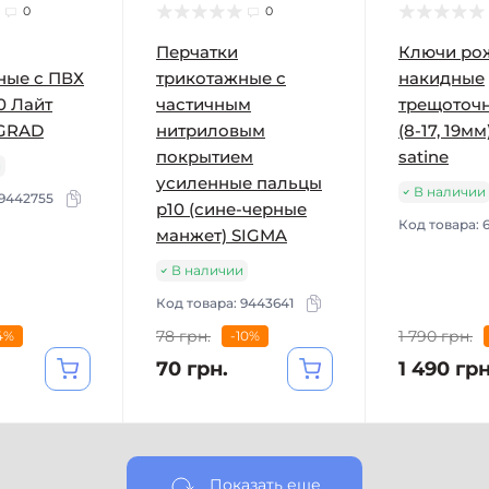
0
0
Перчатки
Ключи ро
ные с ПВХ
трикотажные с
накидные
0 Лайт
частичным
трещоточн
 GRAD
нитриловым
(8-17, 19мм
покрытием
satine
и
усиленные пальцы
В наличии
9442755
р10 (сине-черные
Код товара:
манжет) SIGMA
В наличии
Код товара:
9443641
78 грн.
1 790 грн.
4%
-10%
70 грн.
1 490 грн
Показать еще