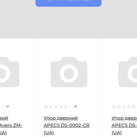
0
0
вий
Упор дверний
Упор две
Avers ZM-
APECS DS-0002-CR
APECS DS
UA)
(UA)
(UA)