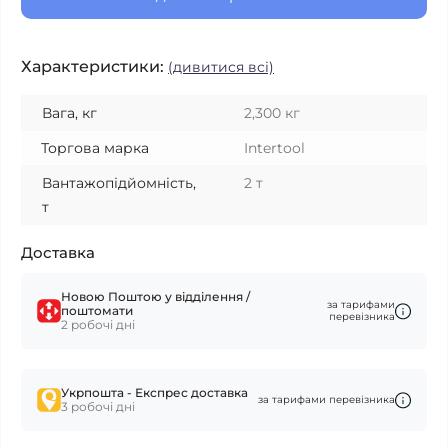
Характеристики:
(дивитися всі)
Вага, кг
2,300 кг
Торгова марка
Intertool
Вантажопідйомність,
2 т
т
Доставка
Новою Поштою у відділення /
за тарифами
поштомати
перевізника
2 робочі дні
Укрпошта - Експрес доставка
за тарифами перевізника
3 робочі дні