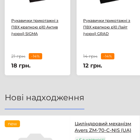
Рукавички трикотажні з
Рукавички трикотажні з
ПВХ крапкою р10 Актив
ПВХ крапкою р10 Лайт
(чорні) SIGMA
(чорні) GRAD
21 грн.
14 грн.
-14%
-14%
18 грн.
12 грн.
Нові надходження
Циліндровий механізм
new
Avers ZM-70-C-NIS (UA)
Є в наявності