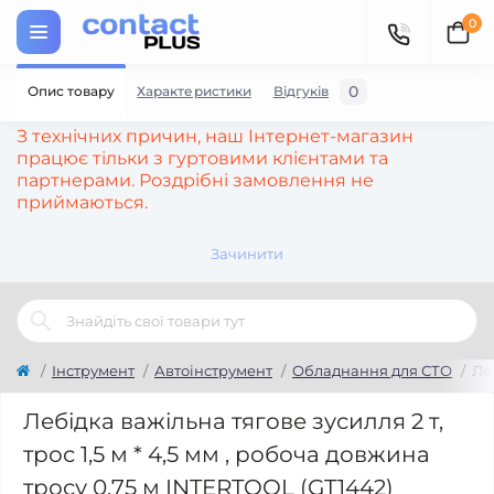
0
0
Опис товару
Характеристики
Відгуків
З технічних причин, наш Інтернет-магазин
працює тільки з гуртовими клієнтами та
партнерами. Роздрібні замовлення не
приймаються.
Зачинити
Інструмент
Автоінструмент
Обладнання для СТО
Леб
Лебідка важільна тягове зусилля 2 т,
трос 1,5 м * 4,5 мм , робоча довжина
тросу 0,75 м INTERTOOL (GT1442)