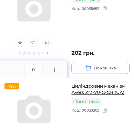
Код:
00035652
202 грн.
0
До кошика
Циліндровий механізм
new
Avers ZM-70-C-CR (UA)
Є в наявності
Код:
00033269