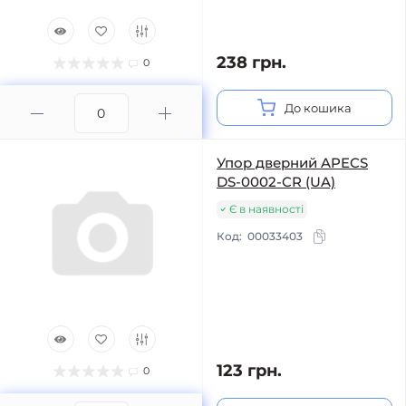
238 грн.
0
До кошика
Упор дверний APECS
DS-0002-CR (UA)
Є в наявності
Код:
00033403
123 грн.
0