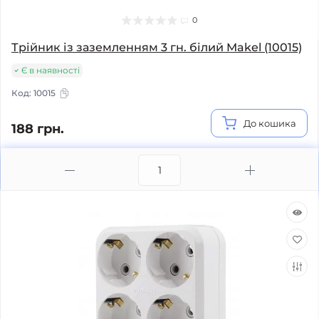
0
Трійник із заземленням 3 гн. білий Makel (10015)
Є в наявності
Код:
10015
До кошика
188 грн.