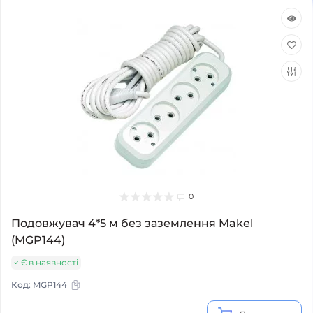
0
Подовжувач 4*5 м без заземлення Makel
(MGP144)
Є в наявності
Код:
MGP144