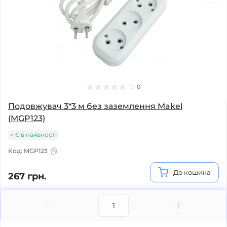
0
Подовжувач 3*3 м без заземлення Makel
(MGP123)
Є в наявності
Код:
MGP123
До кошика
267 грн.