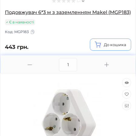
0
Подовжувач 6*3 м з заземленням Makel (MGP183)
Є в наявності
Код:
MGP183
До кошика
443 грн.