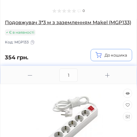
0
Подовжувач 3*3 м з заземленням Makel (MGP133)
Є в наявності
Код:
MGP133
До кошика
354 грн.