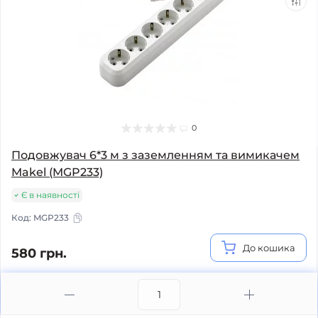
0
Подовжувач 6*3 м з заземленням та вимикачем
Makel (MGP233)
Є в наявності
Код:
MGP233
До кошика
580 грн.