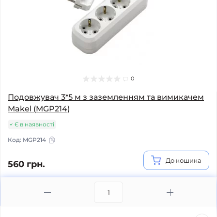
0
Подовжувач 3*5 м з заземленням та вимикачем
Makel (MGP214)
Є в наявності
Код:
MGP214
До кошика
560 грн.