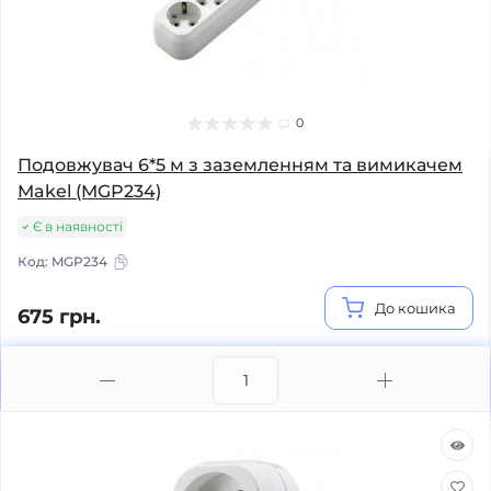
0
Подовжувач 6*5 м з заземленням та вимикачем
Makel (MGP234)
Є в наявності
Код:
MGP234
До кошика
675 грн.