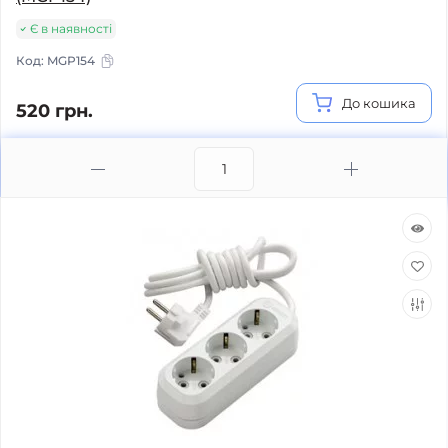
Є в наявності
Код:
MGP154
До кошика
520 грн.