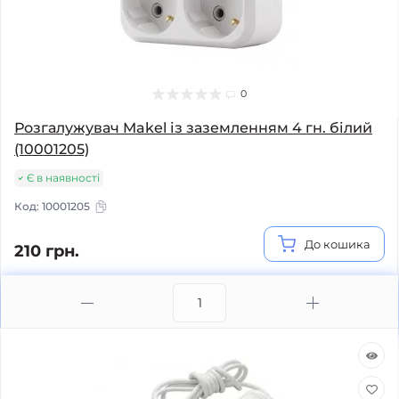
0
Розгалужувач Makel із заземленням 4 гн. білий
(10001205)
Є в наявності
Код:
10001205
До кошика
210 грн.