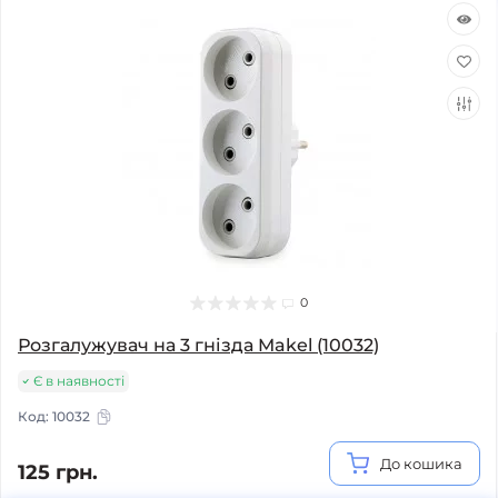
0
Розгалужувач на 3 гнізда Makel (10032)
Є в наявності
Код:
10032
До кошика
125 грн.