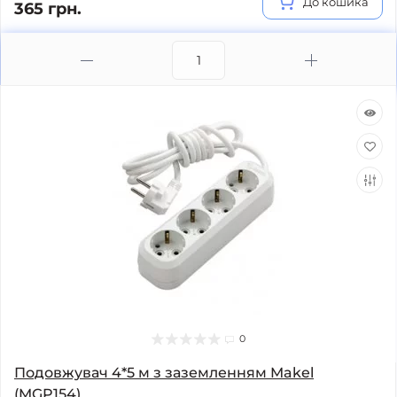
До кошика
365 грн.
0
Подовжувач 4*5 м з заземленням Makel
(MGP154)