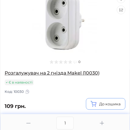
0
Розгалужувач на 2 гнізда Makel (10030)
Є в наявності
Код:
10030
До кошика
109 грн.