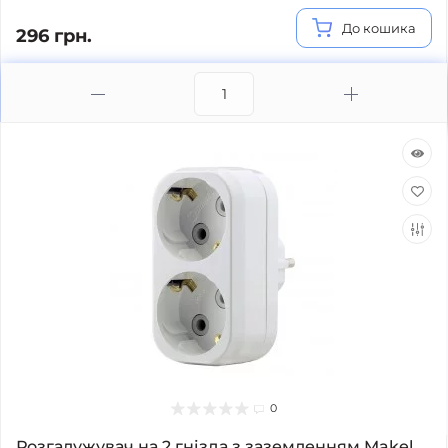
До кошика
296 грн.
0
Розгалужувач на 2 гнізда з заземленням Makel