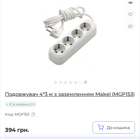
0
Подовжувач 4*3 м з заземленням Makel (MGP153)
Є в наявності
Код:
MGP153
До кошика
394 грн.