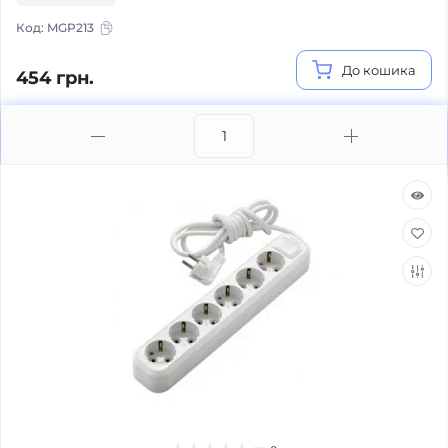
Код:
MGP213
До кошика
454 грн.