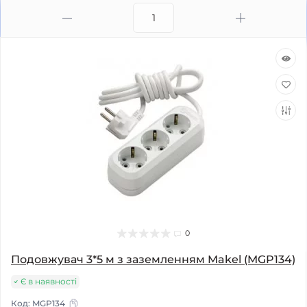
0
Подовжувач 3*5 м з заземленням Makel (MGP134)
Є в наявності
Код:
MGP134