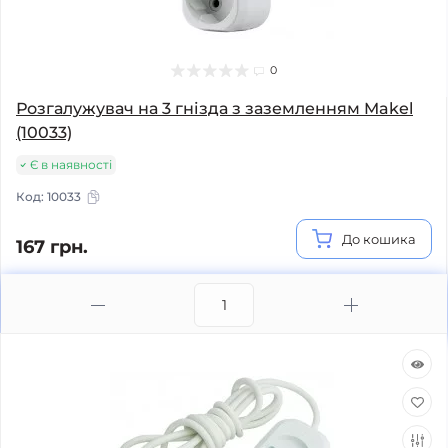
0
Розгалужувач на 3 гнізда з заземленням Makel
(10033)
Є в наявності
Код:
10033
До кошика
167 грн.