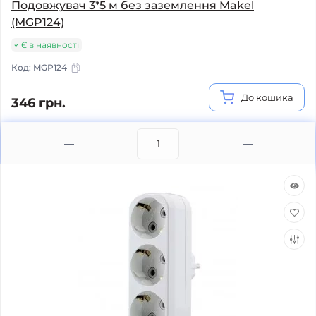
Подовжувач 3*5 м без заземлення Makel
(MGP124)
Є в наявності
Код:
MGP124
До кошика
346 грн.