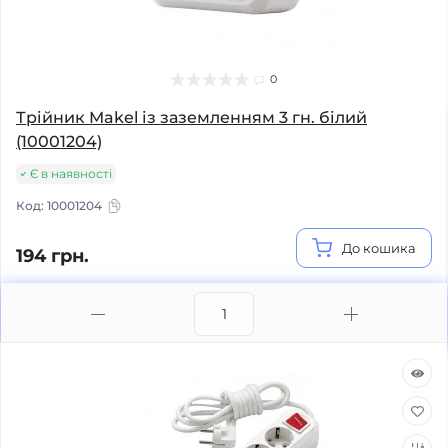
0
Трійник Makel із заземленням 3 гн. білий
(10001204)
Є в наявності
Код:
10001204
До кошика
194 грн.