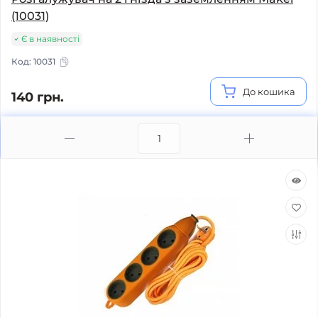
(10031)
Є в наявності
Код:
10031
До кошика
140 грн.