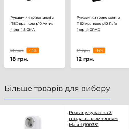
Рукавички трикотажні з
Рукавички трикотажні з
ПВХ крапкою р10 Актив
ПВХ крапкою р10 Лайт
(чорні) SIGMA
(чорні) GRAD
21 грн.
14 грн.
-14%
-14%
18 грн.
12 грн.
Більше товарів для вибору
Розгалужувач на 3
гнізда з заземленням
Makel (10033)