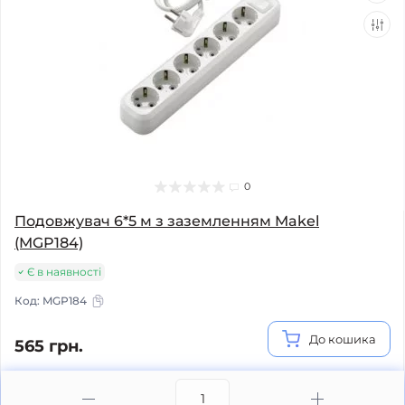
0
Подовжувач 6*5 м з заземленням Makel
(MGP184)
Є в наявності
Код:
MGP184
До кошика
565 грн.