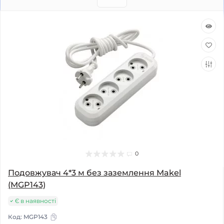
0
Подовжувач 4*3 м без заземлення Makel
(MGP143)
Є в наявності
Код:
MGP143