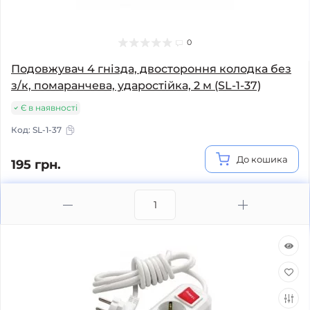
0
Подовжувач 4 гнізда, двостороння колодка без
з/к, помаранчева, ударостійка, 2 м (SL-1-37)
Є в наявності
Код:
SL-1-37
До кошика
195 грн.