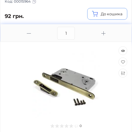
Код:
00015964
До кошика
92 грн.
0