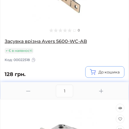
0
Засувка врізна Avers 5600-WC-AB
Є в наявності
Код:
00022518
До кошика
128 грн.