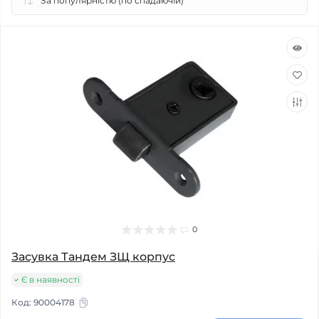
0
Засувка Тандем ЗЩ корпус
Є в наявності
Код:
90004178