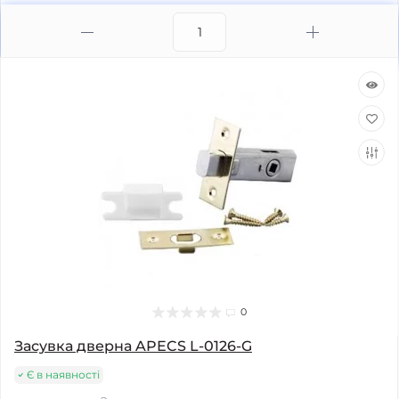
0
Засувка дверна APECS L-0126-G
Є в наявності