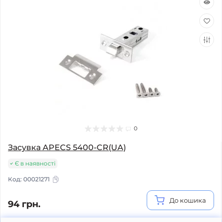
0
Засувка APECS 5400-CR(UA)
Є в наявності
Код:
00021271
До кошика
94 грн.