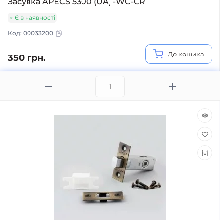
Засувка APECS 5300 (UA) -WC-CR
Є в наявності
Код:
00033200
До кошика
350 грн.