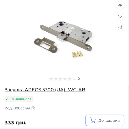
0
Засувка APECS 5300 (UA) -WC-AB
Є в наявності
Код:
00033199
До кошика
333 грн.