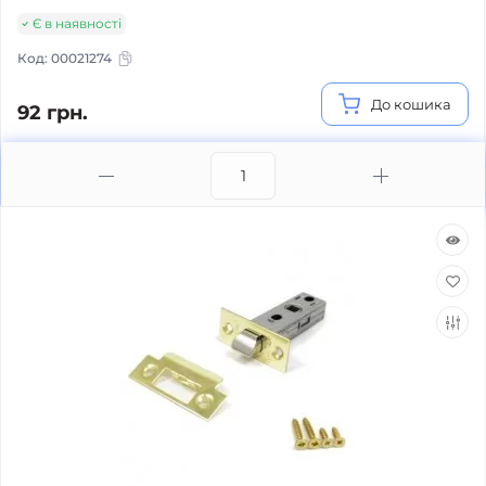
Є в наявності
Код:
00021274
До кошика
92 грн.