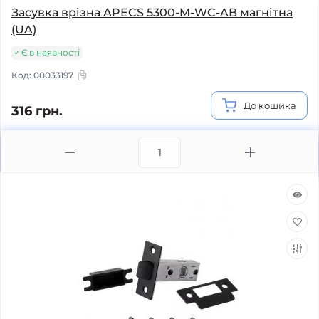
Засувка врізна APECS 5300-M-WC-AB магнітна
(UA)
Є в наявності
Код:
00033197
До кошика
316 грн.