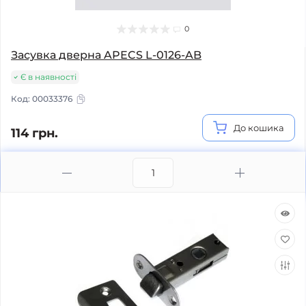
0
Засувка дверна APECS L-0126-AB
Є в наявності
Код:
00033376
До кошика
114 грн.