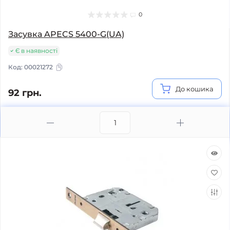
0
Засувка APECS 5400-G(UA)
Є в наявності
Код:
00021272
До кошика
92 грн.