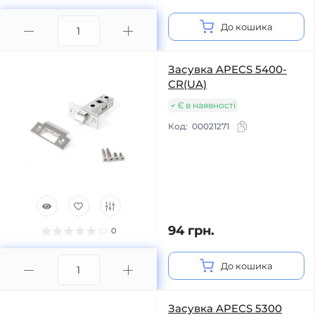
До кошика
Засувка APECS 5400-
CR(UA)
Є в наявності
Код:
00021271
94 грн.
0
До кошика
Засувка APECS 5300