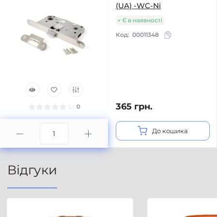
(UA) -WC-Ni
Є в наявності
Код:
00011348
365 грн.
0
До кошика
Відгуки