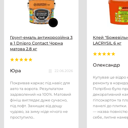
Грунт-емаль антикорозійна 3
Клей "Божевільн
в 1 Dnipro Contact Чорна
LACRYSIL 6 кг
матова 2.8 кг
Олександр
Юра
22.06.2026
Купував це відро н
Покривав каркас під навіс для
ремонту в коридор
авто та ворота. Результатом
Потрібно було пр
задоволений на 100%. Матовий
декоративний кам
фініш виглядає дуже сучасно,
гіпсокартон та пл
під лофт. Захищає від дощу
панелі до плитки.
чудово, за зиму ніде нічого не
— назва повністю
проступило..
себе, липне намер