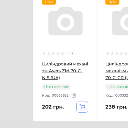
new
new
0
Циліндровий механі
Циліндро
зм Avers ZM-70-C-
механізм 
NIS (UA)
70-C-CR (
Є в наявності
Є в наявно
Код:
00035652
Код:
000332
202 грн.
238 грн.