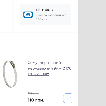
Мінімальна
сума замовлення від
300 грн
Хомут черв'ячний
нержавіючий 9мм Ø100-
120мм 10шт
128 грн.
110 грн.