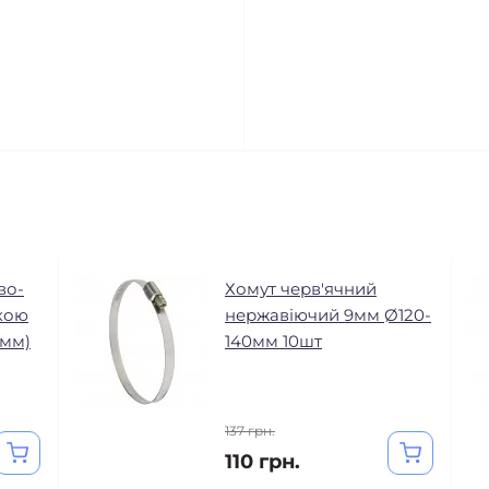
во-
Хомут черв'ячний
чкою
нержавіючий 9мм Ø120-
19мм)
140мм 10шт
137 грн.
110 грн.