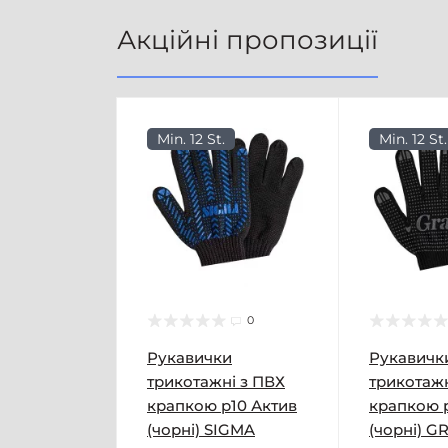
Акційні пропозиції
Min. 12 St.
Min. 12 St.
0
Рукавички
Рукавичк
трикотажні з ПВХ
трикотажн
крапкою р10 Актив
крапкою 
(чорні) SIGMA
(чорні) G