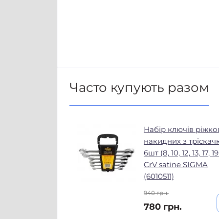
Часто купують разом
Набір ключів ріжко
накидних з тріска
6шт (8, 10, 12, 13, 17, 
CrV satine SIGMA
(6010511)
940 грн.
780 грн.