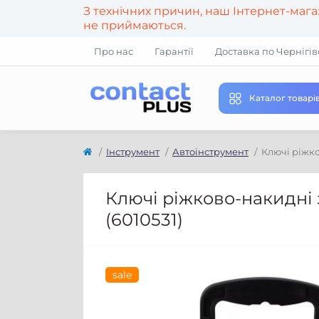
З технічних причин, наш Інтернет-маг
не приймаються.
Про нас
Гарантії
Доставка по Чернігів
Каталог товарі
Інструмент
Автоінструмент
Ключі ріжков
Ключі ріжково-накидні з
(6010531)
sale