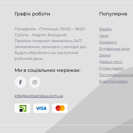
Графік роботи
Популярне
Понеділок - П'ятниця: 09:00 – 18:00
Фарби
Субота - Неділя: Вихідний
Лаки
Прийом інтернет-замовлень 24/7.
Біозахист
Замовлення, залишені у вихідні дні,
Будівельна хімія
будуть оброблені на наступний
Замки
робочий день
Дверні петлі
Ручки дверні
Ми в соціальних мережах:
Господарський ін
Електротовари
info@contactplus.com.ua