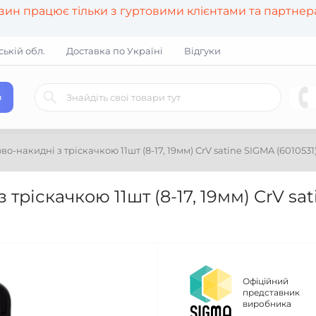
азин працює тільки з гуртовими клієнтами та партне
ській обл.
Доставка по Україні
Відгуки
в
о-накидні з тріскачкою 11шт (8-17, 19мм) CrV satine SIGMA (6010531
 тріскачкою 11шт (8-17, 19мм) CrV sa
Офіційний
представник
виробника