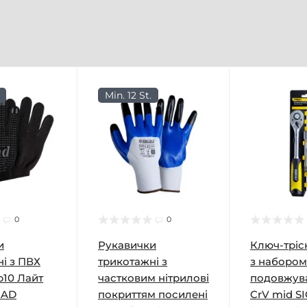
Min. 12 St.
0
0
и
Рукавички
Ключ-тріск
і з ПВХ
трикотажні з
з набором
р10 Лайт
частковим нітрилові
подовжув
RAD
покриттям посилені
CrV mid S