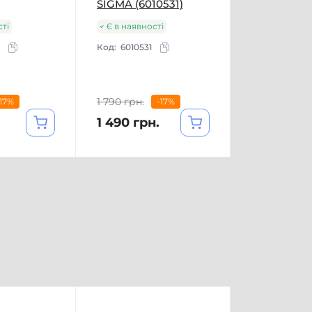
SIGMA (6010531)
сті
Є в наявності
Код:
6010531
1 790 грн.
-17%
-17%
1 490 грн.