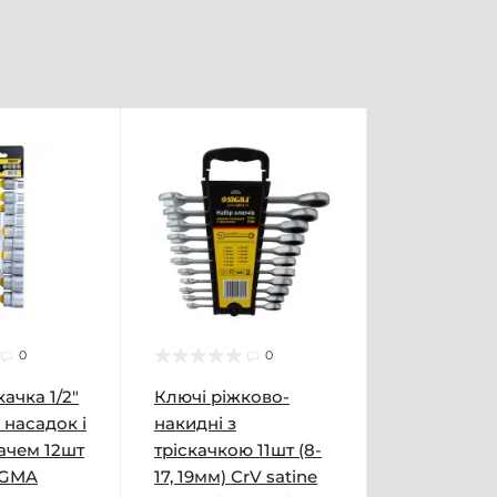
0
0
ачка 1/2"
Ключі ріжково-
 насадок і
накидні з
ачем 12шт
тріскачкою 11шт (8-
IGMA
17, 19мм) CrV satine