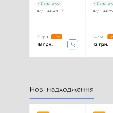
Є в наявності
Є в наявно
Код:
9442471
Код:
944275
21 грн.
14 грн.
-14%
-1
18 грн.
12 грн.
Нові надходження