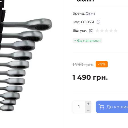
Бренд:
Сігма
Код:
6010531
Відгуки:
(0)
Є в наявності
1 790 грн.
-17%
1 490 грн.
До коши