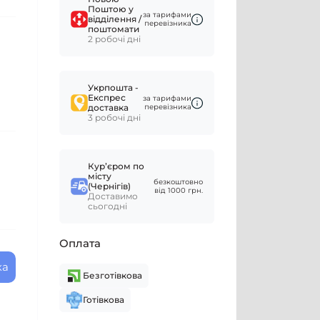
Поштою у
за тарифами
відділення /
перевізника
поштомати
2 робочі дні
Укрпошта -
Експрес
за тарифами
доставка
перевізника
3 робочі дні
Курʼєром по
місту
безкоштовно
(Чернігів)
від 1000 грн.
Доставимо
сьогодні
Оплата
ка
Безготівкова
Готівкова