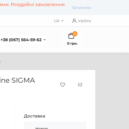
рами. Роздрібні замовлення
Зачинити
UA
Увійти
0
+38 (067) 564-59-62
0 грн.
)
tine SIGMA
Доставка
Новою