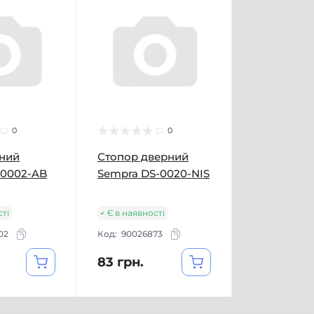
0
0
рний
Стопор дверний
-0002-AB
Sempra DS-0020-NIS
сті
Є в наявності
02
Код:
90026873
83 грн.