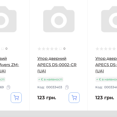
0
0
вий
Упор дверний
Упор две
Avers ZM-
APECS DS-0002-CR
APECS DS
UA)
(UA)
(UA)
сті
Є в наявності
Є в наявно
69
Код:
00033403
Код:
000334
123 грн.
123 грн.