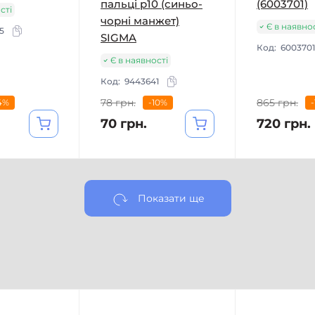
пальці р10 (синьо-
(6003701)
сті
чорні манжет)
Є в наявно
5
SIGMA
Код:
6003701
Є в наявності
Код:
9443641
78 грн.
865 грн.
4%
-10%
70 грн.
720 грн.
Показати ще