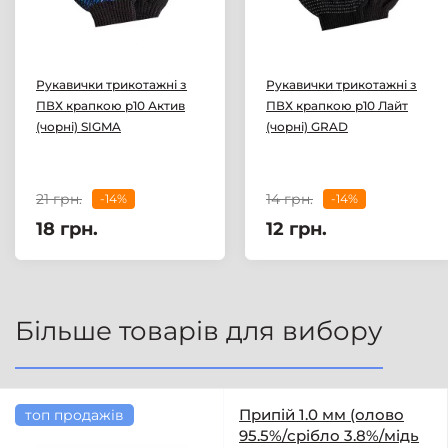
Рукавички трикотажні з
Рукавички трикотажні з
ПВХ крапкою р10 Актив
ПВХ крапкою р10 Лайт
(чорні) SIGMA
(чорні) GRAD
21 грн.
14 грн.
-14%
-14%
18 грн.
12 грн.
Більше товарів для вибору
Припій 1.0 мм (олово
топ продажів
95.5%/срібло 3.8%/мідь