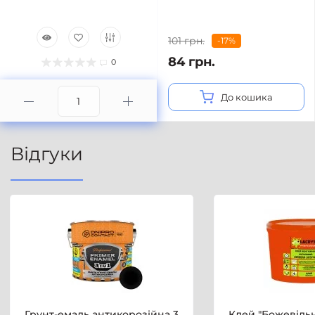
101 грн.
-17%
84 грн.
0
До кошика
Відгуки
Грунт-емаль антикорозійна 3
Клей "Божевільн