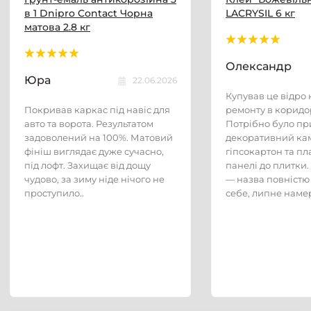
в 1 Dnipro Contact Чорна
LACRYSIL 6 кг
матова 2.8 кг
Олександр
Юра
22.06.2026
Купував це відро н
Покривав каркас під навіс для
ремонту в коридор
авто та ворота. Результатом
Потрібно було пр
задоволений на 100%. Матовий
декоративний кам
фініш виглядає дуже сучасно,
гіпсокартон та пл
під лофт. Захищає від дощу
панелі до плитки.
чудово, за зиму ніде нічого не
— назва повністю
проступило..
себе, липне намер