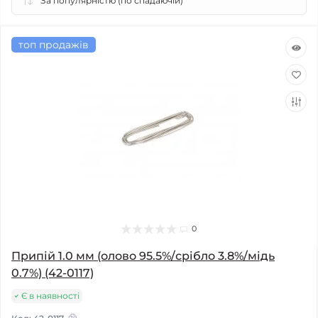
топ продажів
0
Припій 1.0 мм (олово 95.5%/срібло 3.8%/мідь
0.7%) (42-0117)
Є в наявності