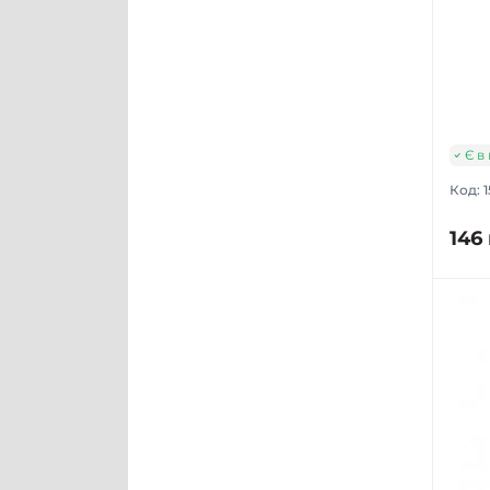
Є в
Код:
146 