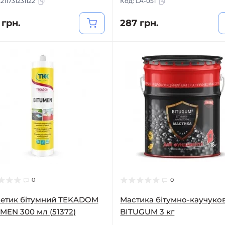
211731231122
Код:
LA-051
 грн.
287 грн.
0
0
етик бітумний TEKADOM
Мастика бітумно-каучуко
MEN 300 мл (51372)
BITUGUM 3 кг