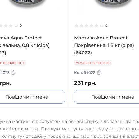
0
0
ика Aqua Protect
Мастика Aqua Protect
івельна, 0,8 кг (ciра)
Покрівельна, 1,8 кг (ciра)
23)
(64022)
є в наявності
Немає в наявності
64023
Код:
64022
грн.
231 грн.
Повідомити мене
Повідомити мене
тумна мастика є продуктом на основі бітуму з додаванням по
мової крихти і т.д.. Продукт має густу однорідну консистенці
нолітну гумоподібну поверхню, що має гідроізоляційні власт