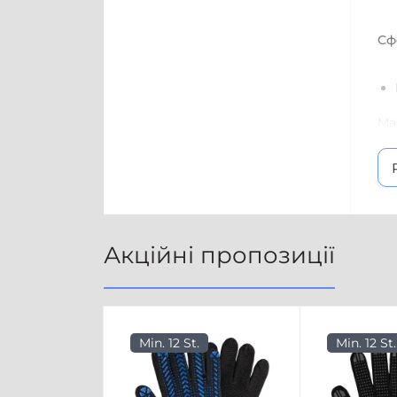
Сф
Ма
на
во
тр
то
де
Акційні пропозиції
За
пі
Min. 12 St.
Min. 12 St.