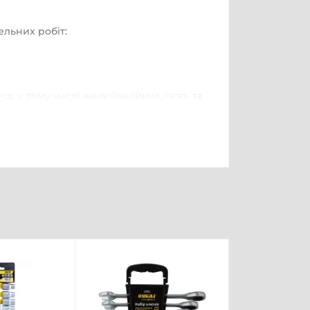
льних робіт:
, у тому числі каналізаційних, газо- та
тикорозійним властивостям мастики
ій, днищ автомобіля, зварних швів
лементів у басейнах, водосховищах
дроізоляційний захист бетонних та
до робочої поверхні у місцях