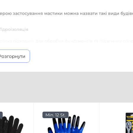
ерою застосування мастики можна назвати такі види будіве
Гідроізоляція
стика підходить для обробки фундаментів та підземних споруд
фтопровідних труб, водопровідних комунікацій. Завдяки ан
на успішно застосовується для захисту металевих конструкц
Розгорнути
убопроводів, а також точок дотику металевих та цегляних е
що. Нарешті, за допомогою мастики вдається забезпечити гі
рев'яних поверхонь.
Оздоблювальні роботи
 допомогою мастики можлива фіксація плиткового покриття 
двищеної вологості.
Min. 12 St.
Покрівельні роботи