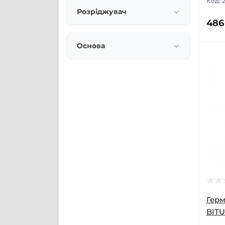
Код:
2
Розріджувач
486
Основа
Герм
BITU