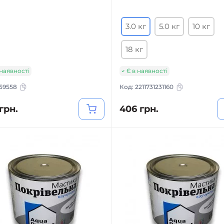
3.0 кг
5.0 кг
10 кг
18 кг
 наявності
Є в наявності
159558
Код:
2211731231160
грн.
406 грн.