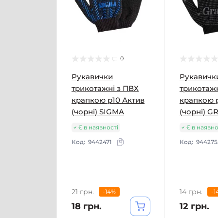
Пр
ма
0
Ма
Рукавички
Рукавичк
ма
трикотажні з ПВХ
трикотажн
вд
крапкою р10 Актив
крапкою 
(чорні) SIGMA
(чорні) G
Пе
Є в наявності
Є в наявно
Код:
9442471
Код:
944275
21 грн.
14 грн.
-14%
-1
18 грн.
12 грн.