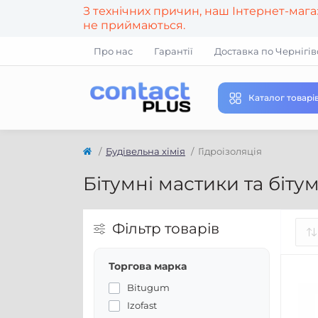
З технічних причин, наш Інтернет-маг
не приймаються.
Про нас
Гарантії
Доставка по Чернігів
Каталог товарі
Будівельна хімія
Гідроізоляція
Бітумні мастики та біту
Фільтр товарів
Торгова марка
Bitugum
Izofast