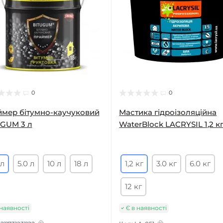
0
0
мер бітумно-каучуковий
Мастика гідроізоляційна
GUM 3 л
WaterBlock LACRYSIL 1,2 к
 л
5.0 л
10 л
18 л
1,2 кг
3.0 кг
6.0 кг
12 кг
 наявності
Є в наявності