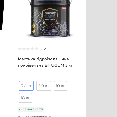
0
Мастика гідроізоляційна
г
покрівельна BITUGUM 3 кг
3.0 кг
5.0 кг
10 кг
18 кг
Є в наявності