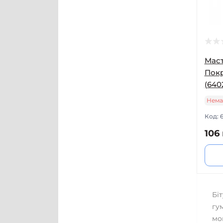
Маст
Покр
(640
Нема
Код:
106 
Бі
гу
мо