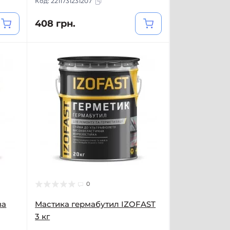
Код:
2211731231207
408 грн.
0
ва
Мастика гермабутил IZOFAST
3 кг