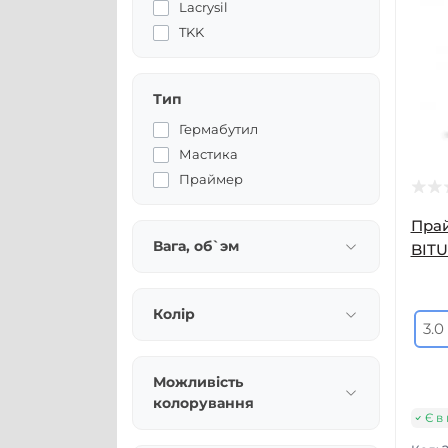
Lacrysil
TKK
Тип
Гермабутил
Мастика
Праймер
Прай
Вага, об`эм
BITU
Колір
3.0
Можливість
колорування
Є в