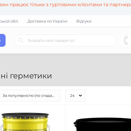
азин працює тільки з гуртовими клієнтами та партне
ській обл.
Доставка по Україні
Відгуки
в
мні герметики