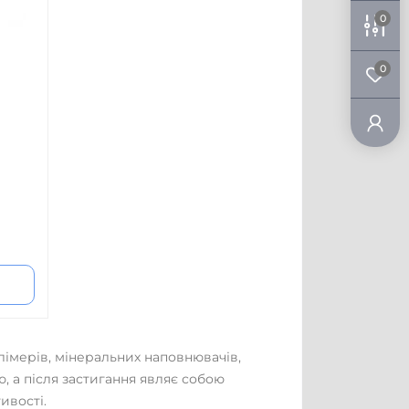
0
0
лімерів, мінеральних наповнювачів,
ю, а після застигання являє собою
ивості.