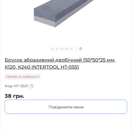
0
Брусок абразивний двобічний 150*50*25 мм,
К120, К240 INTERTOOL HT-0551
Немає в наявності
Код:
HT-0551
38 грн.
Повідомити мене