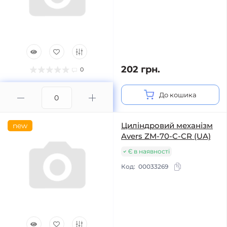
202 грн.
0
До кошика
Циліндровий механізм
new
Avers ZM-70-C-CR (UA)
Є в наявності
Код:
00033269