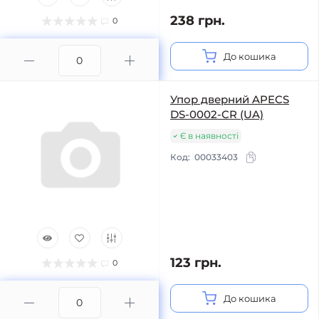
238 грн.
0
До кошика
Упор дверний APECS
DS-0002-CR (UA)
Є в наявності
Код:
00033403
123 грн.
0
До кошика