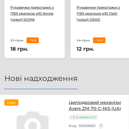
Рукавички трикотажні з
Рукавички трикотажні з
ПВХ крапкою р10 Актив
ПВХ крапкою р10 Лайт
(чорні) SIGMA
(чорні) GRAD
21 грн.
14 грн.
-14%
-14%
18 грн.
12 грн.
Нові надходження
Циліндровий механізм
new
Avers ZM-70-C-NIS (UA)
Є в наявності
Код:
00035652