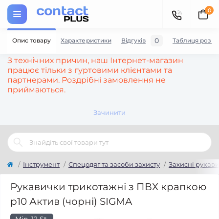
0
0
Опис товару
Характеристики
Відгуків
Таблиця розмі
З технічних причин, наш Інтернет-магазин
працює тільки з гуртовими клієнтами та
партнерами. Роздрібні замовлення не
приймаються.
Зачинити
Інструмент
Спецодяг та засоби захисту
Захисні рукав
Рукавички трикотажні з ПВХ крапкою
р10 Актив (чорні) SIGMA