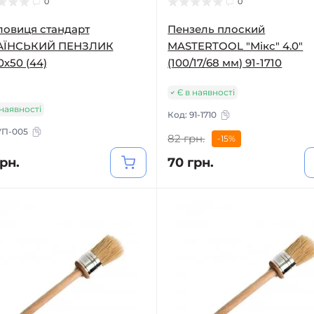
0
0
овиця стандарт
Пензель плоский
АЇНСЬКИЙ ПЕНЗЛИК
MASTERTOOL "Мікс" 4.0"
х50 (44)
(100/17/68 мм) 91-1710
Є в наявності
 наявності
Код:
91-1710
УП-005
82 грн.
-15%
рн.
70 грн.