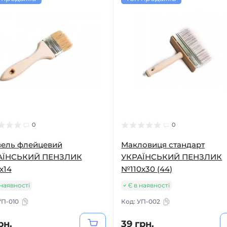
0
0
зель флейцевий
Макловиця стандарт
АЇНСЬКИЙ ПЕНЗЛИК
УКРАЇНСЬКИЙ ПЕНЗЛИК
х14
№110х30 (44)
 наявності
Є в наявності
УП-010
Код:
УП-002
рн.
39 грн.