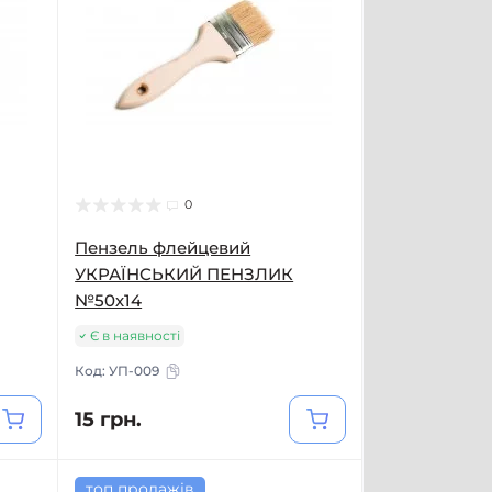
0
Пензель флейцевий
УКРАЇНСЬКИЙ ПЕНЗЛИК
№50х14
Є в наявності
Код:
УП-009
15 грн.
топ продажів