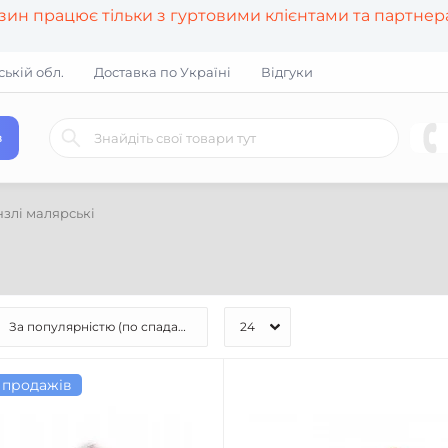
азин працює тільки з гуртовими клієнтами та партне
ській обл.
Доставка по Україні
Відгуки
в
злі малярські
 продажів