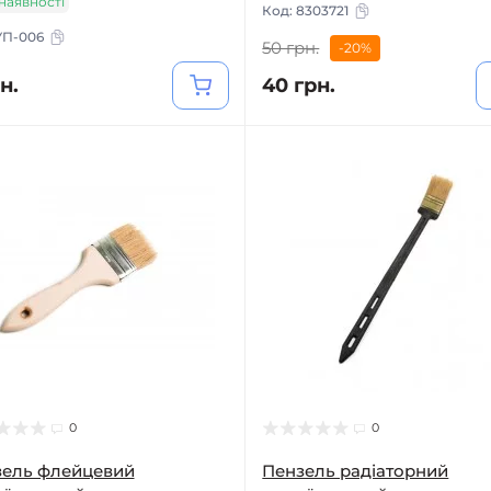
 наявності
Код:
8303721
УП-006
50 грн.
-20%
н.
40 грн.
0
0
зель флейцевий
Пензель радіаторний