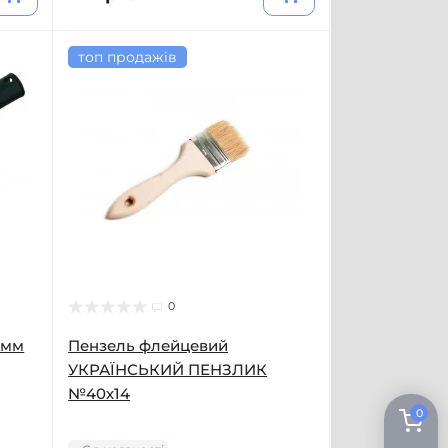
топ продажів
0
0мм
Пензель флейцевий
УКРАЇНСЬКИЙ ПЕНЗЛИК
№40х14
0