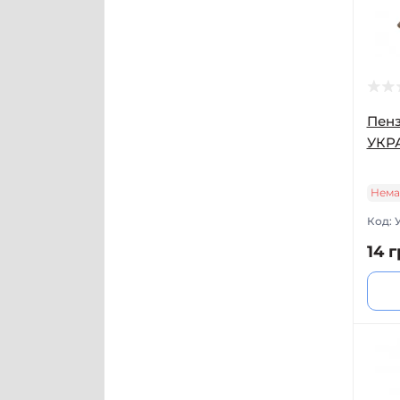
Пенз
УКР
Нема
Код:
14 г