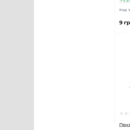
Є в
Код:
9 гр
Пен