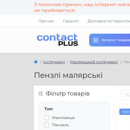
З технічних причин, наш Інтернет-маг
не приймаються.
Про нас
Гарантії
Доставка по Чернігів
Каталог товарі
Інструмент
Малярський інструмент
Пен
Пензлі малярські
Фільтр товарів
Тип
топ
Макловиця
Пензель