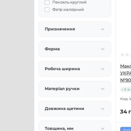
Пензель круглий
Фетр малярний
Призначення
Форма
Макл
Робоча ширина
УКР
№90
Матеріал ручки
Є в
Код:
Довжина щетини
34 
Товщина, мм
топ