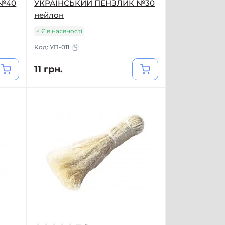
 №40
УКРАЇНСЬКИЙ ПЕНЗЛИК №30
нейлон
Є в наявності
Код:
УП-011
11 грн.