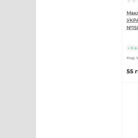
Макл
УКР
№150
Є в
Код:
55 г