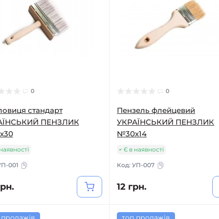
0
0
овиця стандарт
Пензель флейцевий
АЇНСЬКИЙ ПЕНЗЛИК
УКРАЇНСЬКИЙ ПЕНЗЛИК
х30
№30х14
 наявності
Є в наявності
УП-001
Код:
УП-007
грн.
12 грн.
 продажів
топ продажів