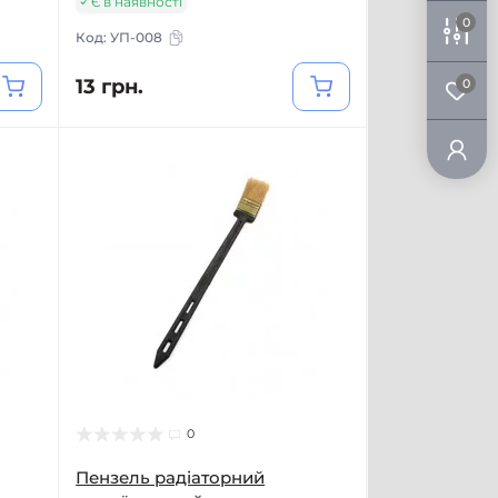
Є в наявності
0
Код:
УП-008
13 грн.
0
0
Пензель радіаторний