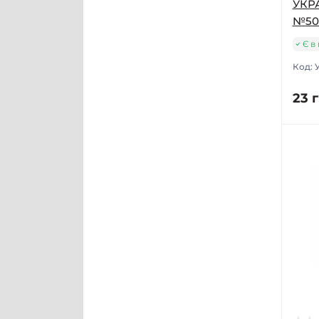
УКР
№50
Є в
Код:
23 г