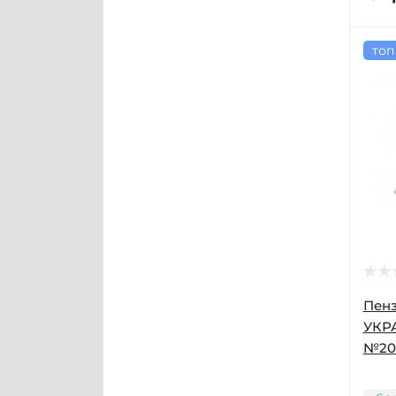
топ
Пен
УКР
№20