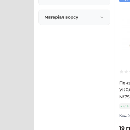
Матеріал ворсу
Пен
УКР
№75
Є в
Код:
19 г