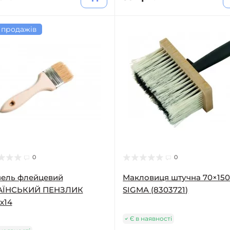
 продажів
0
0
зель флейцевий
Макловиця штучна 70×15
АЇНСЬКИЙ ПЕНЗЛИК
SIGMA (8303721)
х14
Є в наявності