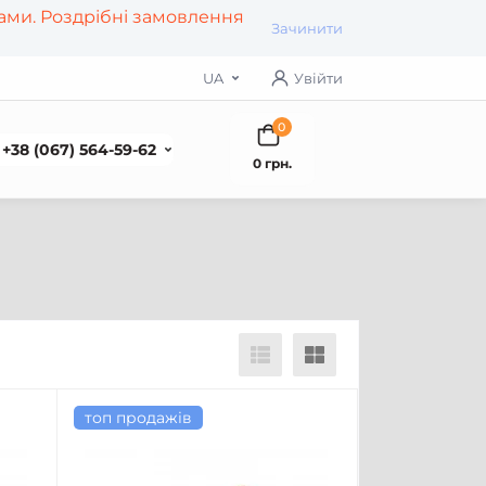
рами. Роздрібні замовлення
Зачинити
UA
Увійти
0
+38 (067) 564-59-62
0 грн.
топ продажів