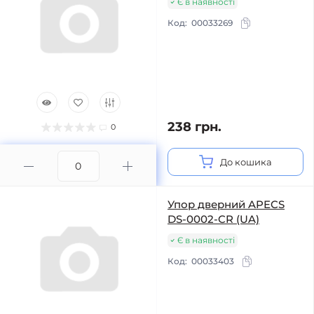
Є в наявності
Код:
00033269
238 грн.
0
До кошика
Упор дверний APECS
DS-0002-CR (UA)
Є в наявності
Код:
00033403