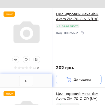
Циліндровий механізм
new
Avers ZM-70-C-NIS (UA)
Є в наявності
Код:
00035652
202 грн.
0
До кошика
Циліндровий механізм
new
Avers ZM-70-C-CR (UA)