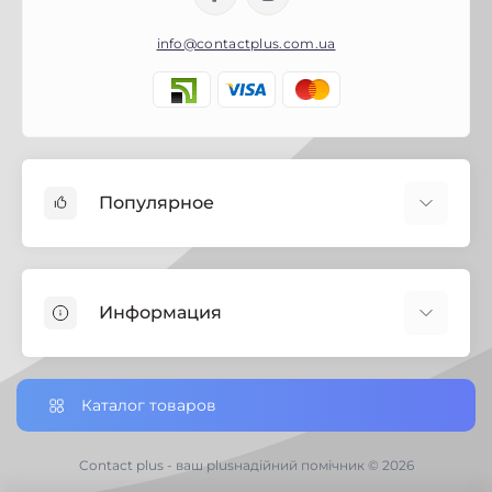
info@contactplus.com.ua
Популярное
Краски
Лаки
Информация
Биозащита
Строительная химия
Полезная информация
Замки
Настройки сookie-файлов
Каталог товаров
Петли дверные
Доставка заказов по Украине
Ручки дверные
Доставка по Черниговской обл.
Contact plus - ваш plusнадійний помічник © 2026
Хозяйственный инвертарь