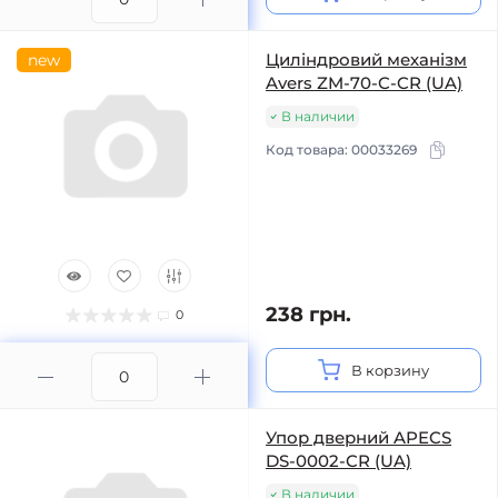
Циліндровий механізм
new
Avers ZM-70-C-CR (UA)
В наличии
Код товара:
00033269
238 грн.
0
В корзину
Упор дверний APECS
DS-0002-CR (UA)
В наличии