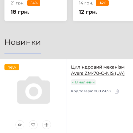
21 грн.
14 грн.
-14%
-14%
18 грн.
12 грн.
Новинки
Циліндровий механізм
new
Avers ZM-70-C-NIS (UA)
В наличии
Код товара:
00035652