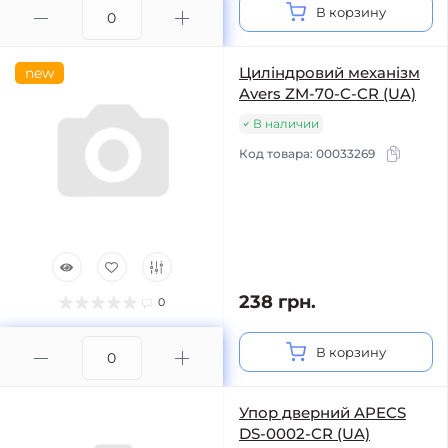
В корзину
Циліндровий механізм
new
Avers ZM-70-C-CR (UA)
В наличии
Код товара:
00033269
238 грн.
0
В корзину
Упор дверний APECS
DS-0002-CR (UA)