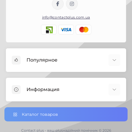
info@contactplus.com.ua
Популярное
Краски
Лаки
Информация
Биозащита
Строительная химия
Полезная информация
Замки
Настройки сookie-файлов
Каталог товаров
Петли дверные
Доставка заказов по Украине
Ручки дверные
Доставка по Черниговской обл.
Contact plus - ваш plusнадійний помічник © 2026