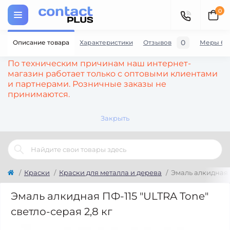
0
0
Описание товара
Характеристики
Отзывов
Меры бе
По техническим причинам наш интернет-
магазин работает только с оптовыми клиентами
и партнерами. Розничные заказы не
принимаются.
Закрыть
Краски
Краски для металла и дерева
Эмаль алкидная П
Эмаль алкидная ПФ-115 "ULTRA Tone"
светло-серая 2,8 кг