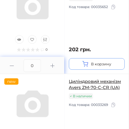
Код товара:
00035652
202 грн.
0
В корзину
Циліндровий механізм
new
Avers ZM-70-C-CR (UA)
В наличии
Код товара:
00033269