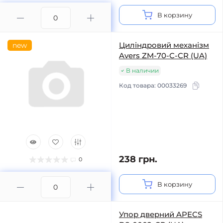
В корзину
Циліндровий механізм
new
Avers ZM-70-C-CR (UA)
В наличии
Код товара:
00033269
238 грн.
0
В корзину
Упор дверний APECS