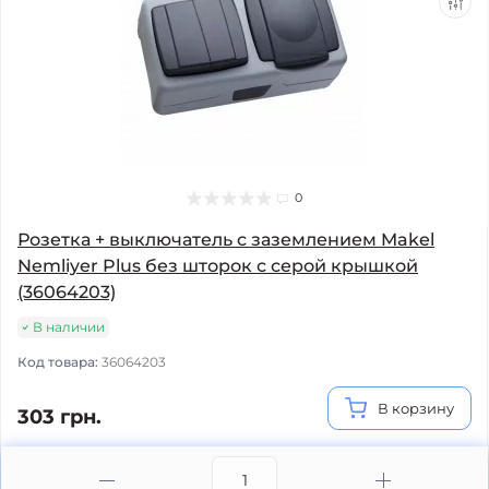
0
Розетка + выключатель с заземлением Makel
Nemliyer Plus без шторок с серой крышкой
(36064203)
В наличии
Код товара:
36064203
В корзину
303 грн.