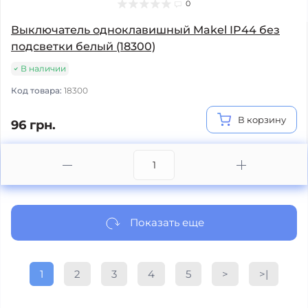
0
Выключатель одноклавишный Makel IP44 без
подсветки белый (18300)
В наличии
Код товара:
18300
В корзину
96 грн.
Показать еще
1
2
3
4
5
>
>|