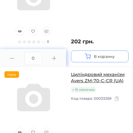
202 грн.
0
В корзину
Циліндровий механізм
new
Avers ZM-70-C-CR (UA)
В наличии
Код товара:
00033269