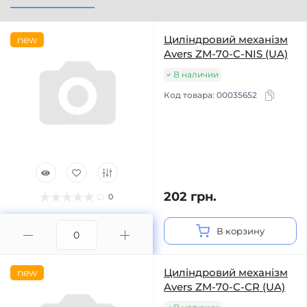
Циліндровий механізм
new
Avers ZM-70-C-NIS (UA)
В наличии
Код товара:
00035652
202 грн.
0
В корзину
Циліндровий механізм
new
Avers ZM-70-C-CR (UA)