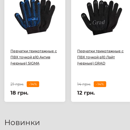
Перчатки трикотажные с
Перчатки трикотажные с
ПВХ точкой р10 Актив
ПВХ точкой р10 Лайт
(черные) SIGMA
(черные) GRAD
21 грн.
14 грн.
-14%
-14%
18 грн.
12 грн.
Новинки