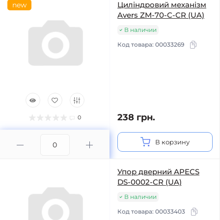
Циліндровий механізм
new
Avers ZM-70-C-CR (UA)
В наличии
Код товара:
00033269
238 грн.
0
В корзину
Упор дверний APECS
DS-0002-CR (UA)
В наличии
Код товара:
00033403