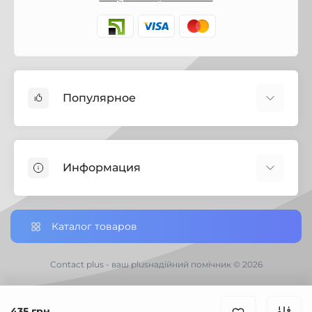
Популярное
Краски
Лаки
Информация
Биозащита
Строительная химия
Полезная информация
Замки
Настройки сookie-файлов
Каталог товаров
Петли дверные
Доставка заказов по Украине
Ручки дверные
Доставка по Черниговской обл.
Contact plus - ваш plusнадійний помічник © 2026
Хозяйственный инвертарь
Отзывы о магазине
Электротовары
Возврат товара
435 грн.