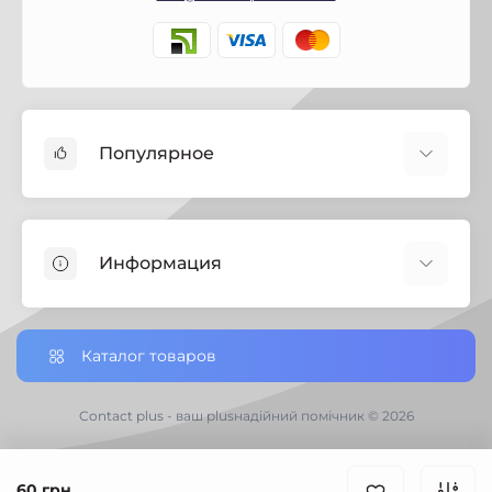
Популярное
Краски
Лаки
Информация
Биозащита
Строительная химия
Полезная информация
Замки
Настройки сookie-файлов
Каталог товаров
Петли дверные
Доставка заказов по Украине
Ручки дверные
Доставка по Черниговской обл.
Contact plus - ваш plusнадійний помічник © 2026
Хозяйственный инвертарь
Отзывы о магазине
Электротовары
Возврат товара
60 грн.