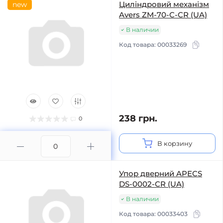
Циліндровий механізм
new
Avers ZM-70-C-CR (UA)
В наличии
Код товара:
00033269
238 грн.
0
В корзину
Упор дверний APECS
DS-0002-CR (UA)
В наличии
Код товара:
00033403