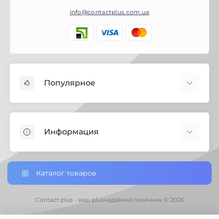
info@contactplus.com.ua
Популярное
Краски
Лаки
Информация
Биозащита
Строительная химия
Полезная информация
Замки
Настройки сookie-файлов
Каталог товаров
Петли дверные
Доставка заказов по Украине
Ручки дверные
Доставка по Черниговской обл.
Contact plus - ваш plusнадійний помічник © 2026
Хозяйственный инвертарь
Отзывы о магазине