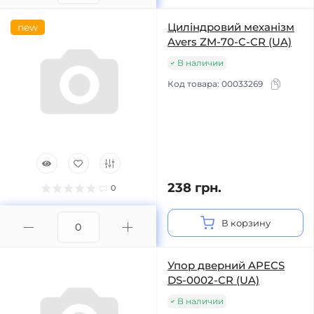
Циліндровий механізм
new
Avers ZM-70-C-CR (UA)
В наличии
Код товара:
00033269
238 грн.
0
В корзину
Упор дверний APECS
DS-0002-CR (UA)
В наличии