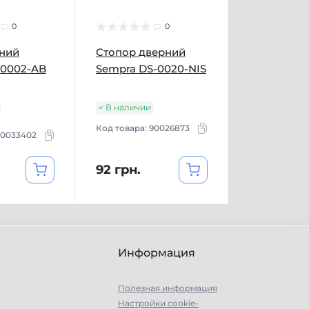
0
0
рний
Стопор дверний
-0002-AB
Sempra DS-0020-NIS
В наличии
Код товара:
90026873
0033402
92 грн.
Информация
Полезная информация
Настройки сookie-