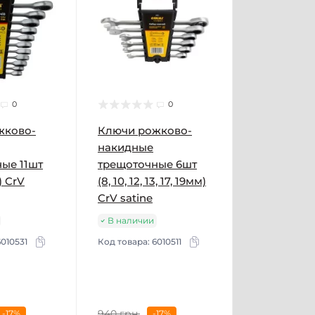
0
0
жково-
Ключи рожково-
накидные
ые 11шт
трещоточные 6шт
) CrV
(8, 10, 12, 13, 17, 19мм)
CrV satine
В наличии
6010531
Код товара:
6010511
940 грн.
-17%
-17%