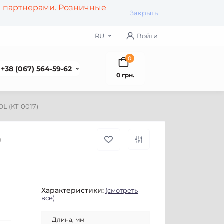
и партнерами. Розничные
Закрыть
RU
Войти
0
+38 (067) 564-59-62
0 грн.
L (KT-0017)
)
Характеристики:
(смотреть
все)
Длина, мм