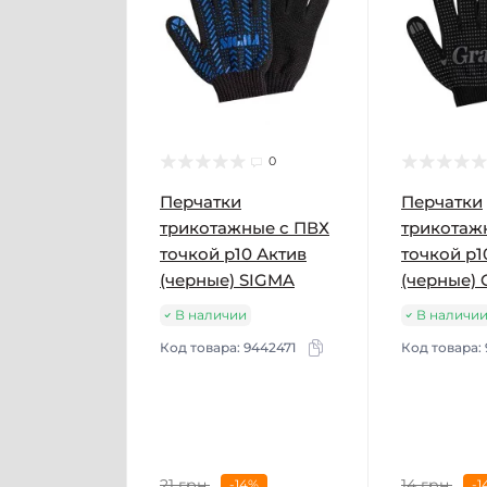
0
Перчатки
Перчатки
трикотажные с ПВХ
трикотаж
точкой р10 Актив
точкой р1
(черные) SIGMA
(черные)
В наличии
В наличи
Код товара:
9442471
Код товара:
21 грн.
14 грн.
-14%
-1