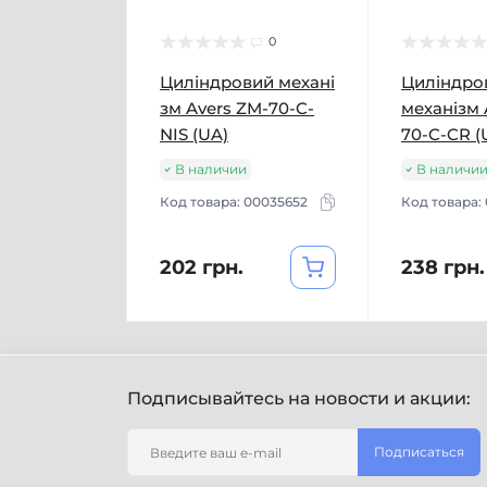
0
Циліндровий механі
Циліндро
зм Avers ZM-70-C-
механізм 
NIS (UA)
70-C-CR (
В наличии
В наличи
Код товара:
00035652
Код товара:
202 грн.
238 грн.
Подписывайтесь на новости и акции:
Подписаться