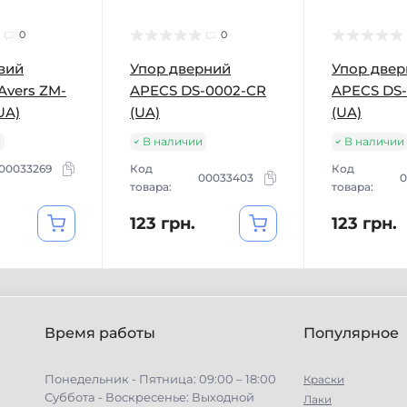
0
0
вий
Упор дверний
Упор две
Avers ZM-
APECS DS-0002-CR
APECS DS
UA)
(UA)
(UA)
и
В наличии
В наличии
00033269
Код
Код
00033403
0
товара:
товара:
123 грн.
123 грн.
Время работы
Популярное
Понедельник - Пятница: 09:00 – 18:00
Краски
Суббота - Воскресенье: Выходной
Лаки