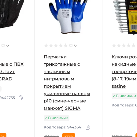
0
0
Перчатки
Ключи ро
ные с ПВХ
трикотажные с
накидные
0 Лайт
частичным
трещоточн
 GRAD
нитриловым
(8-17, 19мм
покрытием
satine
и
усиленные пальцы
В наличии
9442755
р10 (сине-черные
Код товара:
манжет) SIGMA
В наличии
Код товара:
9443641
78 грн.
1 790 грн.
4%
-10%