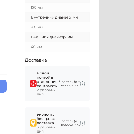
150 мм
Внутренний диаметр, мм
8.0 мм
Внешний диаметр, мм
48 мм
Доставка
Новой
почтой в
отделение /
по тарифам
почтоматы
перевозчика
2 рабочих
дня
Укрпочта -
Экспресс
по тарифам
доставка
перевозчика
3 рабочих
дня