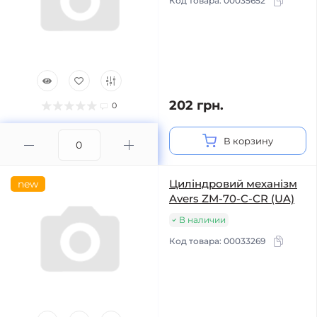
Код товара:
00035652
202 грн.
0
В корзину
Циліндровий механізм
new
Avers ZM-70-C-CR (UA)
В наличии
Код товара:
00033269