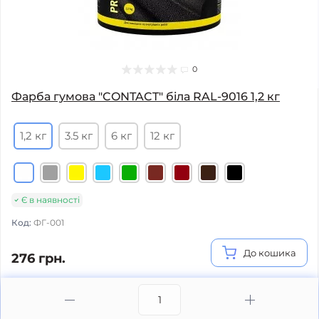
0
Фарба гумова "CONTACT" бiла RAL-9016 1,2 кг
1,2 кг
3.5 кг
6 кг
12 кг
Є в наявності
Код:
ФГ-001
До кошика
276 грн.