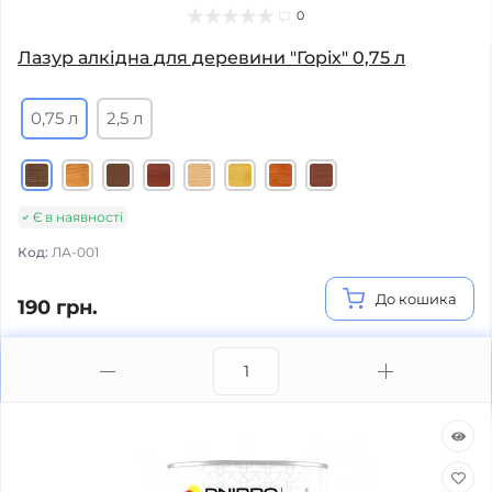
0
Лазур алкідна для деревини "Горiх" 0,75 л
0,75 л
2,5 л
Є в наявності
Код:
ЛА-001
До кошика
190 грн.