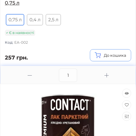
0,75 л
0,75 л
0,4 л
2,5 л
Є в наявності
Код:
ЕА-002
До кошика
257 грн.