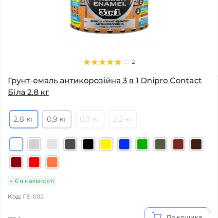
2
Грунт-емаль антикорозійна 3 в 1 Dnipro Contact
Біла 2.8 кг
2,8 кг
0,9 кг
0,7 кг
2,2 кг
Є в наявності
Код:
ГЕ-002
До кошика