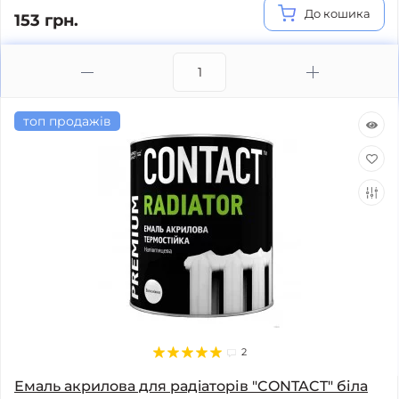
До кошика
153 грн.
топ продажів
2
Емаль акрилова для радiаторів "CONTACT" біла