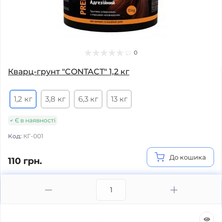
0
Кварц-грунт "CONTACT" 1,2 кг
1,2 кг
3,8 кг
6,3 кг
13 кг
Є в наявності
Код:
КГ-001
До кошика
110 грн.