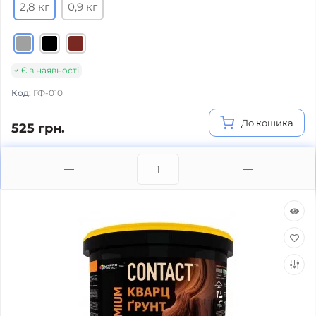
2,8 кг
0,9 кг
Є в наявності
Код:
ГФ-010
До кошика
525 грн.