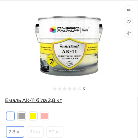
0
Емаль АК-11 біла 2,8 кг
2,8 кг
25 кг
50 кг