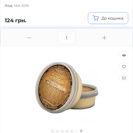
Код:
МА-009
До кошика
124 грн.
0