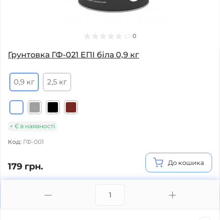
0
Грунтовка ГФ-021 EПI біла 0,9 кг
0,9 кг
2,5 кг
Є в наявності
Код:
ГФ-001
До кошика
179 грн.