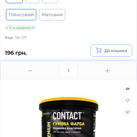
Глянсовий
Матовий
Є в наявності
Код:
ЛА-017
До кошика
196 грн.