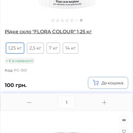
0
Рiдке скло "FLORA COLOUR" 1,25 кг
1,25 кг
2,5 кг
7 кг
14 кг
Є в наявності
Код:
РС-001
До кошика
100 грн.