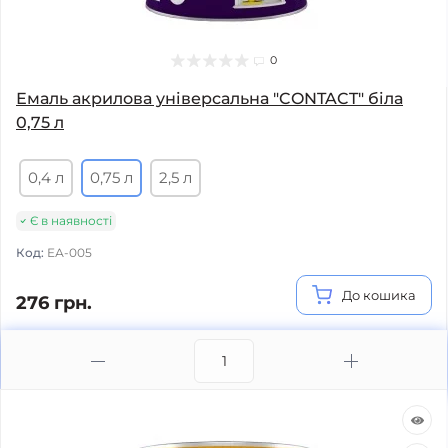
0
Емаль акрилова універсальна "CONTACT" біла
0,75 л
0,4 л
0,75 л
2,5 л
Є в наявності
Код:
ЕА-005
До кошика
276 грн.