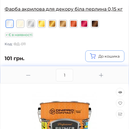
Фарба акрилова для декору бiла перлина 0,15 кг
Є в наявності
Код:
ФД-011
До кошика
101 грн.