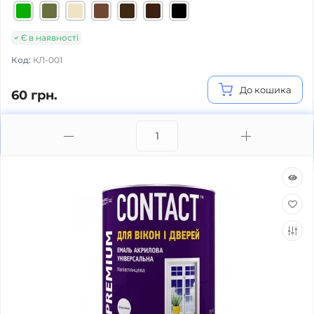
Є в наявності
Код:
КЛ-001
До кошика
60 грн.