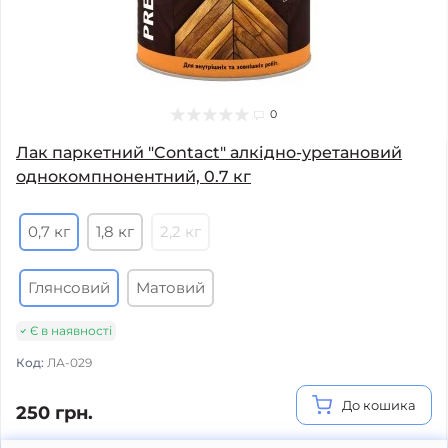
0
Лак паркетний "Contact" алкідно-уретановий
однокомпнонентний, 0.7 кг
0,7 кг
1,8 кг
2,2 кг
Глянсовий
Матовий
Є в наявності
Код:
ЛА-029
До кошика
250 грн.