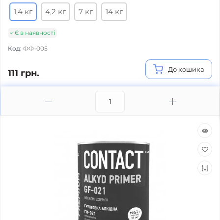
1,4 кг
4,2 кг
7 кг
14 кг
Є в наявності
Код:
ФФ-005
До кошика
111 грн.