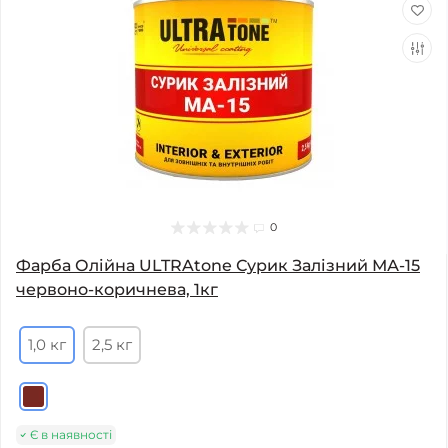
0
Фарба Олійна ULTRAtone Сурик Залізний МА-15
червоно-коричнева, 1кг
1,0 кг
2,5 кг
Є в наявності