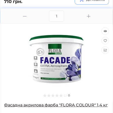
710 грн.
0
Фасадна акрилова фарба "FLORA COLOUR" 1,4 кг