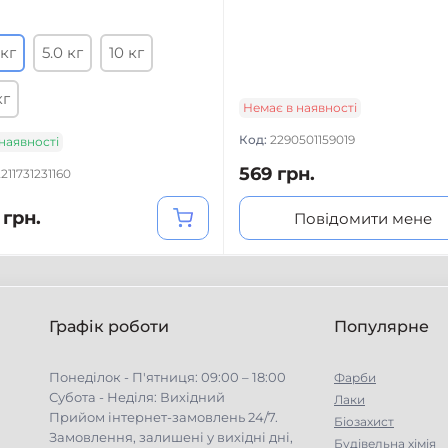
 кг
5.0 кг
10 кг
кг
Немає в наявності
Код:
2290501159019
 наявності
569 грн.
211731231160
 грн.
Повідомити мене
Графік роботи
Популярне
Понеділок - П'ятниця: 09:00 – 18:00
Фарби
Субота - Неділя: Вихідний
Лаки
Прийом інтернет-замовлень 24/7.
Біозахист
Замовлення, залишені у вихідні дні,
Будівельна хімія