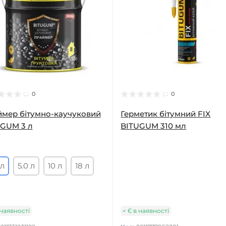
0
0
мер бітумно-каучуковий
Герметик бітумний FIX
GUM 3 л
BITUGUM 310 мл
 л
5.0 л
10 л
18 л
 наявності
Є в наявності