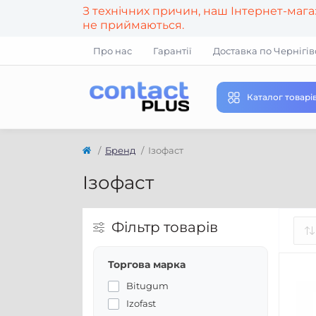
З технічних причин, наш Інтернет-маг
не приймаються.
Про нас
Гарантії
Доставка по Чернігів
Каталог товарі
Бренд
Ізофаст
Ізофаст
Фільтр товарів
Торгова марка
Bitugum
Izofast