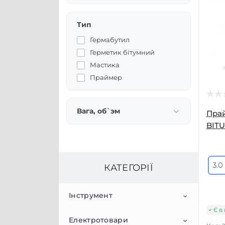
Тип
Гермабутил
Герметик бітумний
Мастика
Праймер
Вага, об`эм
Прай
BITU
3.0
КАТЕГОРІЇ
Інструмент
Є в
Електротовари
Електроінструмент