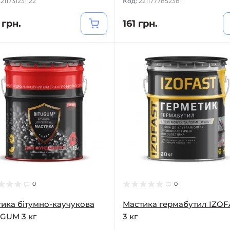
211731231122
Код:
2211777852381
 грн.
161 грн.
0
0
ика бітумно-каучукова
Мастика гермабутил IZOF
GUM 3 кг
3 кг