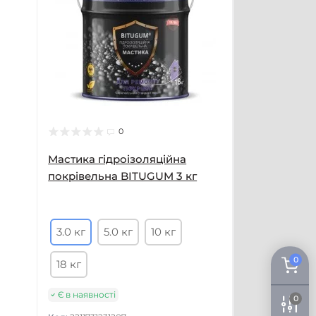
0
Мастика гідроізоляційна
покрівельна BITUGUM 3 кг
3.0 кг
5.0 кг
10 кг
0
18 кг
Є в наявності
0