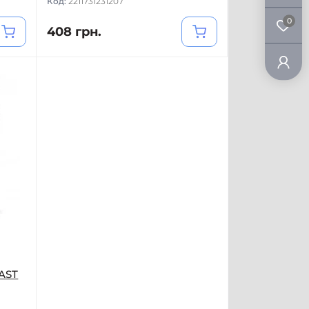
Код:
2211731231207
0
408 грн.
AST