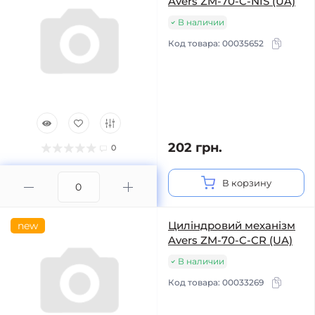
Avers ZM-70-C-NIS (UA)
В наличии
Код товара:
00035652
202 грн.
0
В корзину
Циліндровий механізм
new
Avers ZM-70-C-CR (UA)
В наличии
Код товара:
00033269