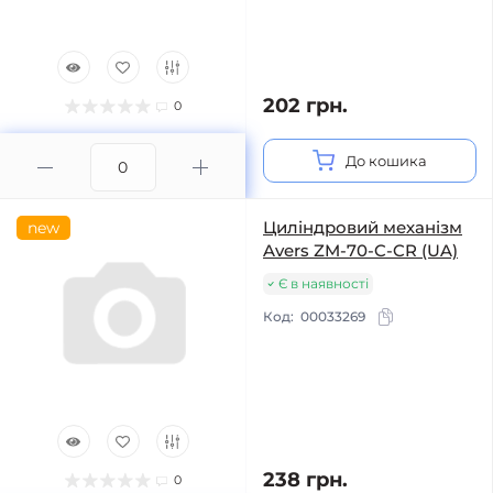
202 грн.
0
До кошика
Циліндровий механізм
new
Avers ZM-70-C-CR (UA)
Є в наявності
Код:
00033269
238 грн.
0