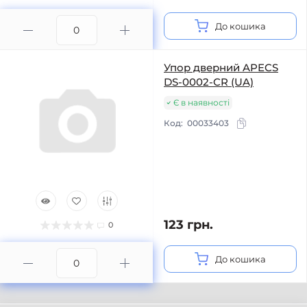
До кошика
Упор дверний APECS
DS-0002-CR (UA)
Є в наявності
Код:
00033403
123 грн.
0
До кошика