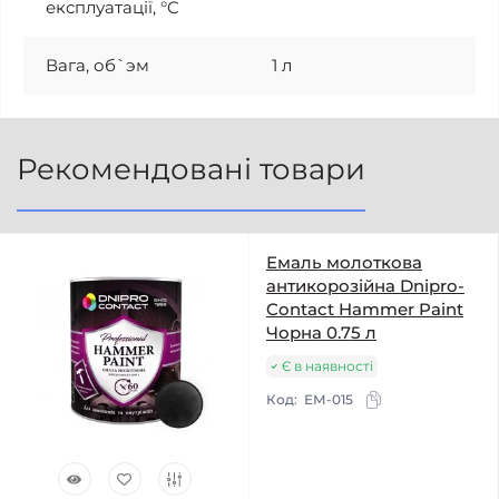
експлуатації, °C
Вага, об`эм
1 л
Рекомендовані товари
Емаль молоткова
антикорозійна Dnipro-
Contact Hammer Paint
Чорна 0.75 л
Є в наявності
Код:
ЕМ-015