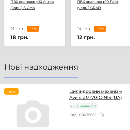
ПВХ крапкою р10 Актив
ПВХ крапкою р10 Лайт
(чорні) SIGMA
(чорні) GRAD
21 грн.
14 грн.
-14%
-14%
18 грн.
12 грн.
Нові надходження
Циліндровий механізм
new
Avers ZM-70-C-NIS (UA)
Є в наявності
Код:
00035652