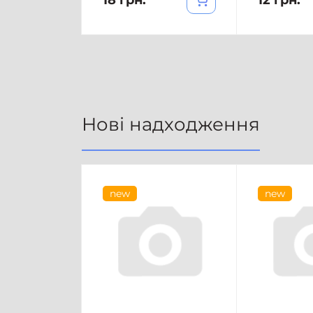
18 грн.
12 грн.
Нові надходження
new
new