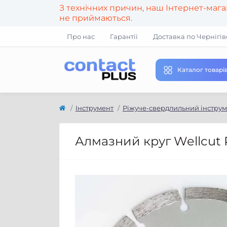
З технічних причин, наш Інтернет-маг
не приймаються.
Про нас
Гарантії
Доставка по Чернігів
Каталог товарі
Інструмент
Ріжуче-свердлильний інстру
Алмазний круг Wellcut 