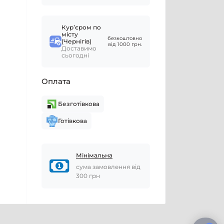
Курʼєром по
місту
безкоштовно
(Чернігів)
від 1000 грн.
Доставимо
сьогодні
Оплата
Безготівкова
Готівкова
Мінімальна
сума замовлення від
300 грн