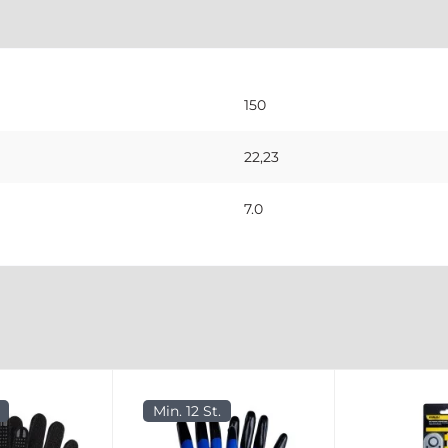
150
22,23
7.0
Min. 12 St.