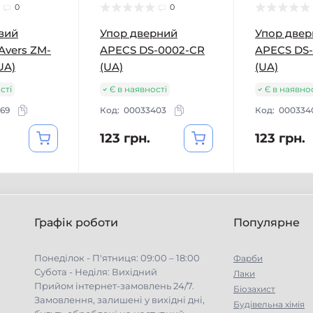
0
0
вий
Упор дверний
Упор две
Avers ZM-
APECS DS-0002-CR
APECS DS
UA)
(UA)
(UA)
сті
Є в наявності
Є в наявно
69
Код:
00033403
Код:
000334
123 грн.
123 грн.
Графік роботи
Популярне
Понеділок - П'ятниця: 09:00 – 18:00
Фарби
Субота - Неділя: Вихідний
Лаки
Прийом інтернет-замовлень 24/7.
Біозахист
Замовлення, залишені у вихідні дні,
Будівельна хімія