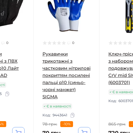
0
0
и
Рукавички
Ключ-тріск
і з ПВХ
трикотажні з
з набором
р10 Лайт
частковим нітрилові
подовжув
RAD
покриттям посилені
CrV mid S
пальці р10 (синьо-
(6003701)
сті
чорні манжет)
Є в наявно
5
SIGMA
Код:
6003701
Є в наявності
Код:
9443641
78 грн.
865 грн.
4%
-10%