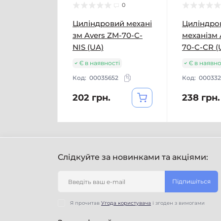
0
Циліндровий механі
Циліндро
зм Avers ZM-70-C-
механізм 
NIS (UA)
70-C-CR (
Є в наявності
Є в наявно
Код:
00035652
Код:
000332
202 грн.
238 грн.
Слідкуйте за новинками та акціями:
Підпишіться
Я прочитав
Угода користувача
і згоден з вимогами