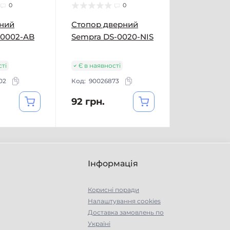
0
0
рний
Стопор дверний
-0002-AB
Sempra DS-0020-NIS
сті
Є в наявності
02
Код:
90026873
92 грн.
Інформація
Корисні поради
Налаштування cookies
Доставка замовлень по
Україні