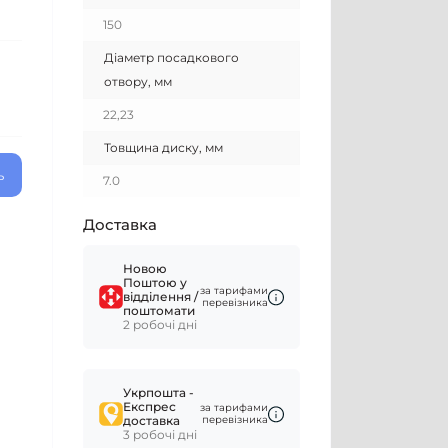
150
Діаметр посадкового
отвору, мм
22,23
Товщина диску, мм
ь
7.0
Доставка
Новою
Поштою у
за тарифами
відділення /
перевізника
поштомати
2 робочі дні
Укрпошта -
Експрес
за тарифами
доставка
перевізника
3 робочі дні