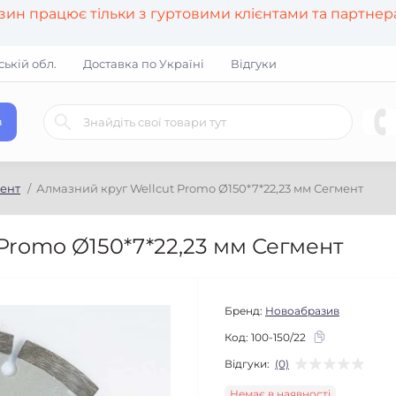
азин працює тільки з гуртовими клієнтами та партне
ській обл.
Доставка по Україні
Відгуки
в
мент
Алмазний круг Wellcut Promo Ø150*7*22,23 мм Сегмент
Promo Ø150*7*22,23 мм Сегмент
Бренд:
Новоабразив
Код:
100-150/22
Відгуки:
(0)
Немає в наявності