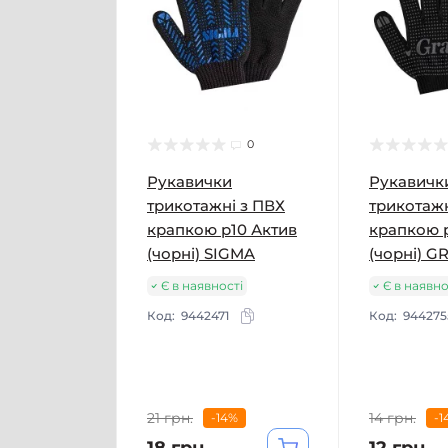
0
Рукавички
Рукавичк
трикотажні з ПВХ
трикотажн
крапкою р10 Актив
крапкою 
(чорні) SIGMA
(чорні) G
Є в наявності
Є в наявно
Код:
9442471
Код:
944275
21 грн.
14 грн.
-14%
-1