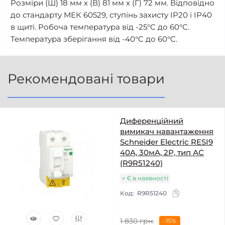
Розміри (Ш) 18 мм х (В) 81 мм х (Г) 72 мм. Відповідно
до стандарту МЕК 60529, ступінь захисту IP20 і IP40
в щиті. Робоча температура від -25°C до 60°C.
Температура зберігання від -40°C до 60°C.
Рекомендовані товари
Диференційний
вимикач навантаження
Schneider Electric RESI9
40A, 30мA, 2P, тип АС
(R9R51240)
Є в наявності
Код:
R9R51240
1 830 грн.
-15%