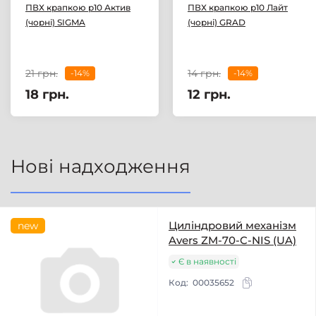
ПВХ крапкою р10 Актив
ПВХ крапкою р10 Лайт
(чорні) SIGMA
(чорні) GRAD
21 грн.
14 грн.
-14%
-14%
18 грн.
12 грн.
Нові надходження
Циліндровий механізм
new
Avers ZM-70-C-NIS (UA)
Є в наявності
Код:
00035652