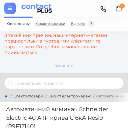
0
3
Опис товару
Характеристики
Відгуків
З технічних причин, наш Інтернет-магазин
працює тільки з гуртовими клієнтами та
партнерами. Роздрібні замовлення не
приймаються.
Зачинити
Електротовари
Захист електромереж
Автоматичний вим
Автоматичний вимикач Schneider
Electric 40 A 1P крива С 6кА Resi9
(R9F12140)