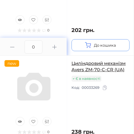
202 грн.
0
До кошика
Циліндровий механізм
new
Avers ZM-70-C-CR (UA)
Є в наявності
Код:
00033269
238 грн.
0