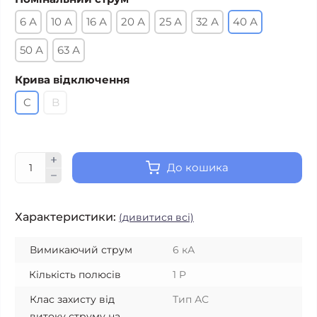
6 А
10 А
16 А
20 А
25 А
32 А
40 А
50 А
63 А
Крива відключення
C
B
До кошика
Характеристики:
(дивитися всі)
Вимикаючий струм
6 кА
Кількість полюсів
1 P
Клас захисту від
Тип АС
витоку струму на