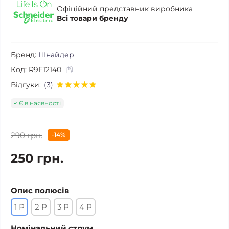
Офіційний представник виробника
Всі товари бренду
Бренд:
Шнайдер
Код:
R9F12140
Відгуки:
(3)
Є в наявності
290 грн.
-14%
250 грн.
Опис полюсів
1 P
2 P
3 P
4 P
Номінальний струм