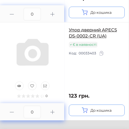
До кошика
Упор дверний APECS
DS-0002-CR (UA)
Є в наявності
Код:
00033403
123 грн.
0
До кошика