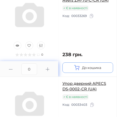
Avers ZM-70-C-CR (UA)
Є в наявності
Код:
00033269
238 грн.
0
До кошика
Упор дверний APECS
DS-0002-CR (UA)
Є в наявності
Код:
00033403