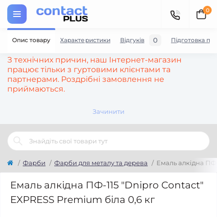
0
0
Опис товару
Характеристики
Відгуків
Підготовка по
З технічних причин, наш Інтернет-магазин
працює тільки з гуртовими клієнтами та
партнерами. Роздрібні замовлення не
приймаються.
Зачинити
Фарби
Фарби для металу та дерева
Емаль алкідна ПФ-
Емаль алкідна ПФ-115 "Dnipro Contact"
EXPRESS Premium біла 0,6 кг