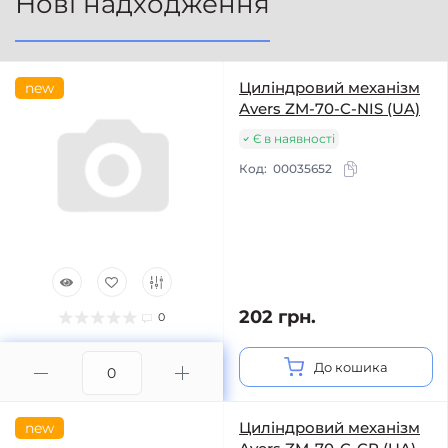
Нові надходження
Циліндровий механізм
new
Avers ZM-70-C-NIS (UA)
Є в наявності
Код:
00035652
202 грн.
0
До кошика
Циліндровий механізм
new