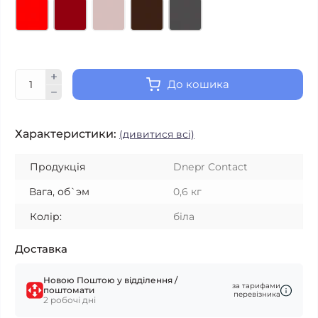
До кошика
Характеристики:
(дивитися всі)
Продукція
Dnеpr Contact
Вага, об`эм
0,6 кг
Колір:
біла
Доставка
Новою Поштою у відділення /
за тарифами
поштомати
перевізника
2 робочі дні