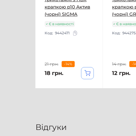
крапкою р10 Актив
крапкою 
(чорні) SIGMA
(чорні) G
Є в наявності
Є в наявно
Код:
9442471
Код:
944275
21 грн.
14 грн.
-14%
-1
18 грн.
12 грн.
Відгуки