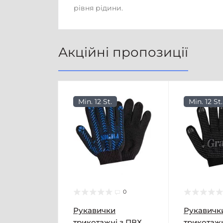
рівня рідини.
Акційні пропозиції
Min. 12 St.
Min. 12 St.
0
Рукавички
Рукавичк
трикотажні з ПВХ
трикотажн