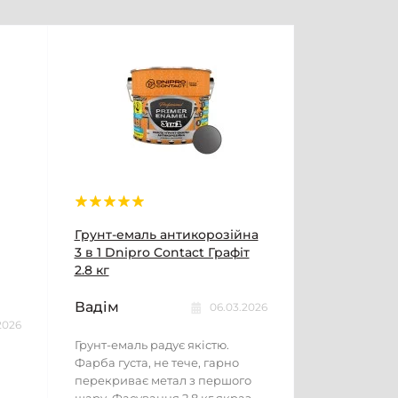
Грунт-емаль антикорозійна
3 в 1 Dnipro Contact Графiт
2.8 кг
Вадім
06.03.2026
2026
Грунт-емаль радує якістю.
Фарба густа, не тече, гарно
перекриває метал з першого