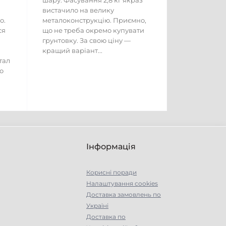
шару. Фасування 2,8 кг якраз
вистачило на велику
о.
металоконструкцію. Приємно,
ся
що не треба окремо купувати
грунтовку. За свою ціну —
кращий варіант...
тал
о
Інформація
Корисні поради
Налаштування cookies
Доставка замовлень по
Україні
Доставка по