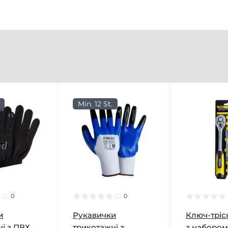
Min. 12 St.
0
0
и
Рукавички
Ключ-тріск
і з ПВХ
трикотажні з
з набором