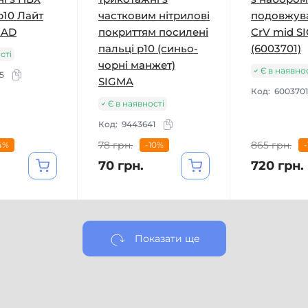
р10 Лайт
частковим нітрилові
подовжув
RAD
покриттям посилені
CrV mid S
пальці р10 (синьо-
(6003701)
сті
чорні манжет)
Є в наявно
5
SIGMA
Код:
6003701
Є в наявності
Код:
9443641
78 грн.
865 грн.
4%
-10%
70 грн.
720 грн.
Показати ще