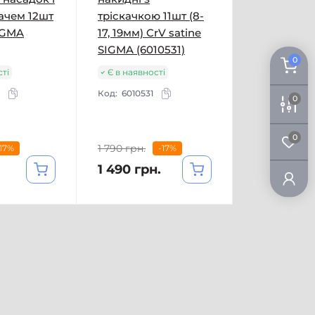
ачем 12шт
тріскачкою 11шт (8-
IGMA
17, 19мм) CrV satine
SIGMA (6010531)
0
сті
Є в наявності
Код:
6010531
0
0
1 790 грн.
-17%
-17%
1 490 грн.