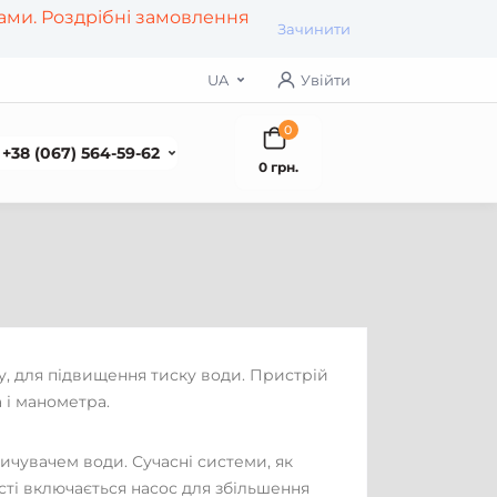
рами. Роздрібні замовлення
Зачинити
UA
Увійти
0
+38 (067) 564-59-62
0 грн.
у, для підвищення тиску води. Пристрій
 і манометра.
ичувачем води. Сучасні системи, як
сті включається насос для збільшення