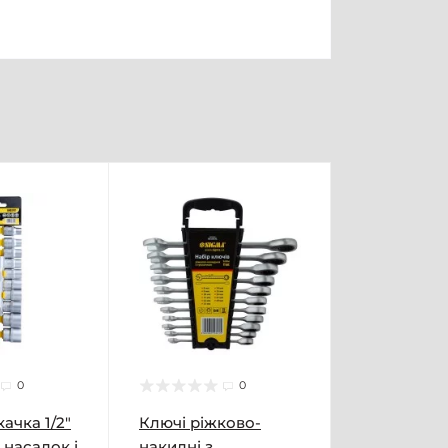
0
0
ачка 1/2"
Ключі ріжково-
 насадок і
накидні з