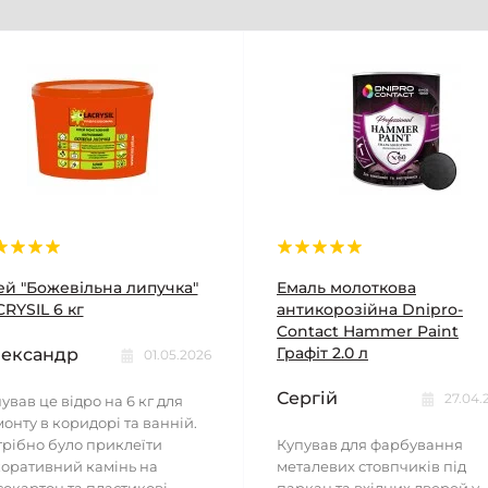
ей "Божевільна липучка"
Емаль молоткова
RYSIL 6 кг
антикорозійна Dnipro-
Contact Hammer Paint
Графіт 2.0 л
ександр
01.05.2026
Сергій
27.04.
ував це відро на 6 кг для
онту в коридорі та ванній.
рібно було приклеїти
Купував для фарбування
оративний камінь на
металевих стовпчиків під