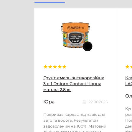
Грунт-емаль антикорозійна
Кл
3 в 1 Dnipro Contact Чорна
LAC
матова 2.8 кг
Ол
Юра
22.06.2026
Куп
Покривав каркас під навіс для
рем
авто та ворота. Результатом
Пот
задоволений на 100%. Матовий
дек