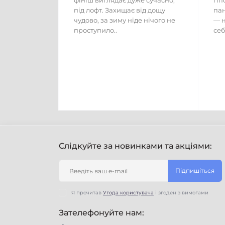
фініш виглядає дуже сучасно,
гіп
під лофт. Захищає від дощу
пан
чудово, за зиму ніде нічого не
— н
проступило..
себ
Слідкуйте за новинками та акціями:
Підпишіться
Я прочитав
Угода користувача
і згоден з вимогами
Зателефонуйте нам: