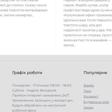
сокартон та пластикові
паркан та вхідних дверей у
елі до плитки. Скажу чесно
гараж. Фарба супер, колір
азва повністю виправдовує
графіт виглядає дуже сучасн
е, липне намертво...
Молотковий ефект проявив
ідеально вже після першого
товстого шару, але для
надійності закатав у два. Ме
практично не готував, прост
змахнув пил та знежирив —
трима..
Графік роботи
Популярне
Понеділок - П'ятниця: 09:00 – 18:00
Фарби
Субота - Неділя: Вихідний
Лаки
Прийом інтернет-замовлень 24/7.
Біозахист
Замовлення, залишені у вихідні дні,
Будівельна хімія
будуть оброблені на наступний
Замки
робочий день