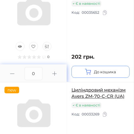
Є в наявності
Код:
00035652
202 грн.
0
До кошика
Циліндровий механізм
new
Avers ZM-70-C-CR (UA)
Є в наявності
Код:
00033269