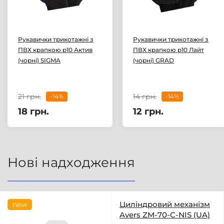
Рукавички трикотажні з
Рукавички трикотажні з
ПВХ крапкою р10 Актив
ПВХ крапкою р10 Лайт
(чорні) SIGMA
(чорні) GRAD
21 грн.
14 грн.
-14%
-14%
18 грн.
12 грн.
Нові надходження
Циліндровий механізм
new
Avers ZM-70-C-NIS (UA)