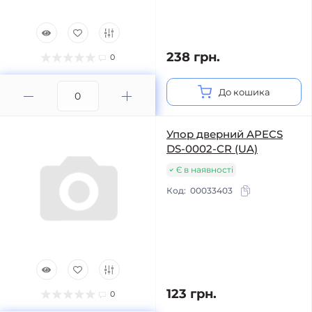
238 грн.
0
До кошика
Упор дверний APECS
DS-0002-CR (UA)
Є в наявності
Код:
00033403
123 грн.
0