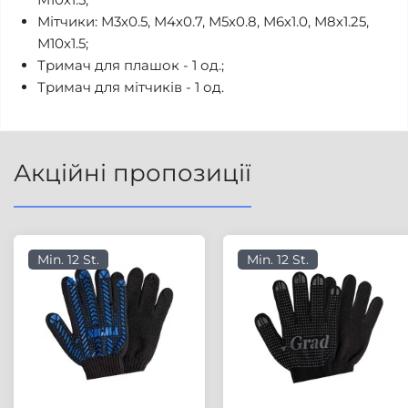
Мітчики: М3х0.5, М4х0.7, М5х0.8, М6х1.0, М8х1.25,
М10х1.5;
Тримач для плашок - 1 од.;
Тримач для мітчиків - 1 од.
Акційні пропозиції
Min. 12 St.
Min. 12 St.