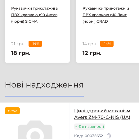
Рукавички трикотажні з
Рукавички трикотажні з
ПВХ крапкою р10 Актив
ПВХ крапкою р10 Лайт
(чорні) SIGMA
(чорні) GRAD
21 грн.
14 грн.
-14%
-14%
18 грн.
12 грн.
Нові надходження
Циліндровий механізм
new
Avers ZM-70-C-NIS (UA)
Є в наявності
Код:
00035652