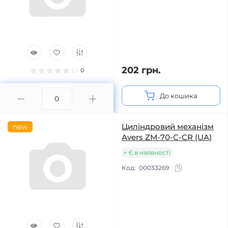
202 грн.
0
До кошика
Циліндровий механізм
new
Avers ZM-70-C-CR (UA)
Є в наявності
Код:
00033269