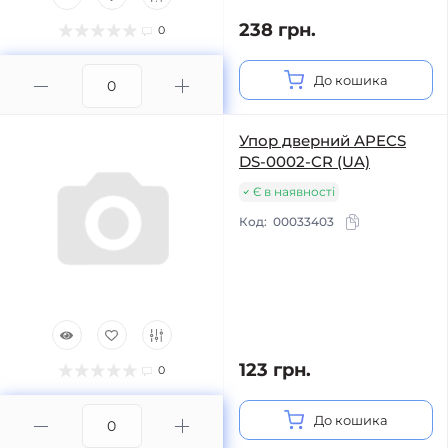
238 грн.
0
До кошика
Упор дверний APECS
DS-0002-CR (UA)
Є в наявності
Код:
00033403
123 грн.
0
До кошика