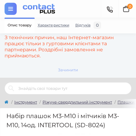
0
0
Опис товару
Характеристики
Відгуків
З технічних причин, наш Інтернет-магазин
працює тільки з гуртовими клієнтами та
партнерами. Роздрібні замовлення не
приймаються.
Зачинити
Інструмент
Ріжуче-свердлильний інструмент
Плашки 
Набір плашок M3-M10 і мітчиків M3-
M10, 14од. INTERTOOL (SD-8024)