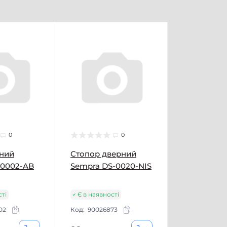
0
0
рний
Стопор дверний
-0002-AB
Sempra DS-0020-NIS
сті
Є в наявності
02
Код:
90026873