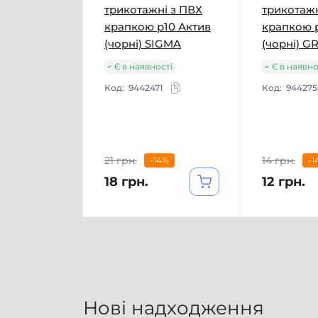
трикотажні з ПВХ
трикотажн
крапкою р10 Актив
крапкою 
(чорні) SIGMA
(чорні) G
Є в наявності
Є в наявно
Код:
9442471
Код:
944275
21 грн.
14 грн.
-14%
-1
18 грн.
12 грн.
Нові надходження