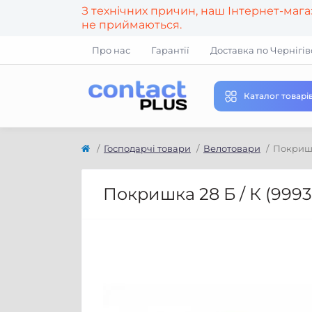
З технічних причин, наш Інтернет-маг
не приймаються.
Про нас
Гарантії
Доставка по Чернігів
Каталог товарі
Господарчі товари
Велотовари
Покришка
Покришка 28 Б / К (999