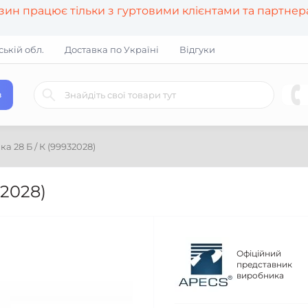
азин працює тільки з гуртовими клієнтами та партне
ській обл.
Доставка по Україні
Відгуки
в
 28 Б / К (99932028)
32028)
Офіційний
представник
виробника