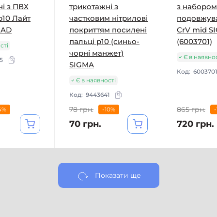
і з ПВХ
трикотажні з
з набором
р10 Лайт
частковим нітрилові
подовжув
RAD
покриттям посилені
CrV mid S
пальці р10 (синьо-
(6003701)
сті
чорні манжет)
Є в наявно
5
SIGMA
Код:
6003701
Є в наявності
Код:
9443641
78 грн.
865 грн.
4%
-10%
70 грн.
720 грн.
Показати ще