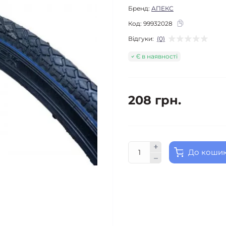
Бренд:
АПЕКС
Код:
99932028
Відгуки:
(0)
Є в наявності
208 грн.
До коши