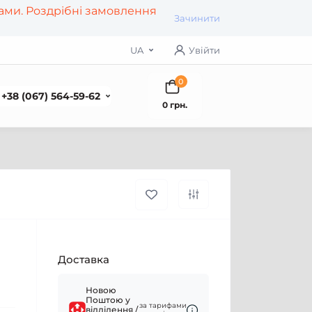
рами. Роздрібні замовлення
Зачинити
UA
Увійти
0
+38 (067) 564-59-62
0 грн.
Доставка
Новою
Поштою у
за тарифами
відділення /