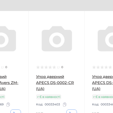
0
0
вий
Упор дверний
Упор две
Avers ZM-
APECS DS-0002-CR
APECS DS
UA)
(UA)
(UA)
сті
Є в наявності
Є в наявно
69
Код:
00033403
Код:
000334