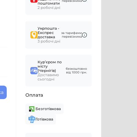
перевізника
поштомати
2 робочі дні
Укрпошта -
Експрес
за тарифами
доставка
перевізника
3 робочі дні
Курʼєром по
місту
безкоштовно
(Чернігів)
від 1000 грн.
Доставимо
сьогодні
ка
Оплата
Безготівкова
Готівкова