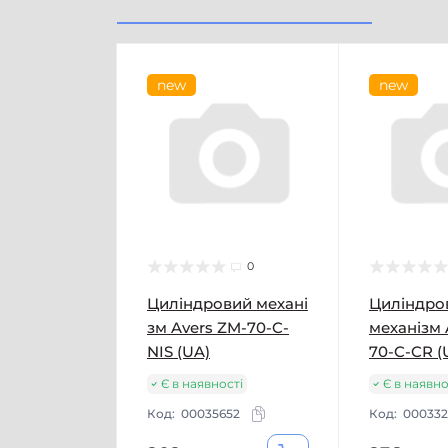
new
new
0
Циліндровий механі
Циліндро
зм Avers ZM-70-C-
механізм 
NIS (UA)
70-C-CR (
Є в наявності
Є в наявно
Код:
00035652
Код:
000332