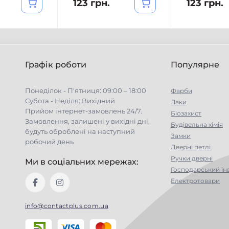
123 грн.
123 грн.
Графік роботи
Популярне
Понеділок - П'ятниця: 09:00 – 18:00
Фарби
Субота - Неділя: Вихідний
Лаки
Прийом інтернет-замовлень 24/7.
Біозахист
Замовлення, залишені у вихідні дні,
Будівельна хімія
будуть оброблені на наступний
Замки
робочий день
Дверні петлі
Ручки дверні
Ми в соціальних мережах:
Господарський ін
Електротовари
info@contactplus.com.ua