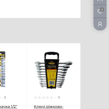
0
0
0
ачка 1/2"
Ключі ріжково-