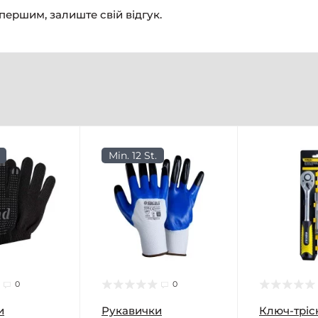
 першим, залиште свій відгук.
Min. 12 St.
0
0
и
Рукавички
Ключ-тріск