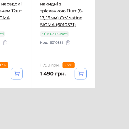
 насадок і
накидні з
ачем 12шт
тріскачкою 11шт (8-
IGMA
17, 19мм) CrV satine
SIGMA (6010531)
сті
Є в наявності
Код:
6010531
1 790 грн.
-17%
-17%
1 490 грн.