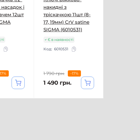
 насадок і
накидні з
ачем 12шт
тріскачкою 11шт (8-
IGMA
17, 19мм) CrV satine
SIGMA (6010531)
сті
Є в наявності
Код:
6010531
1 790 грн.
-17%
-17%
1 490 грн.