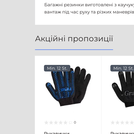
Багажні резинки виготовлені з каучуку
вантаж під час руху та різких маневрі
Акційні пропозиції
Min. 12 St.
Min. 12 St.
0
Рукавички
Рукавичк