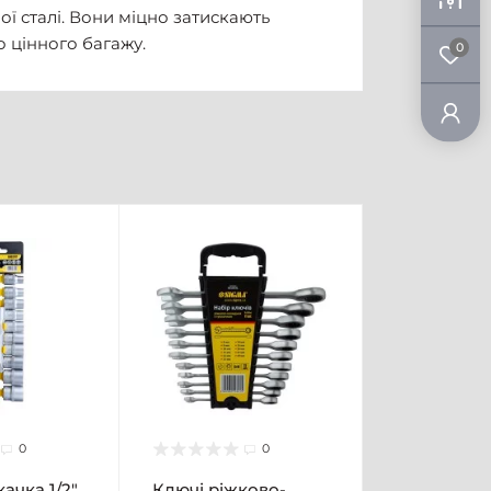
ої сталі. Вони міцно затискають
о цінного багажу.
0
0
0
ачка 1/2"
Ключі ріжково-