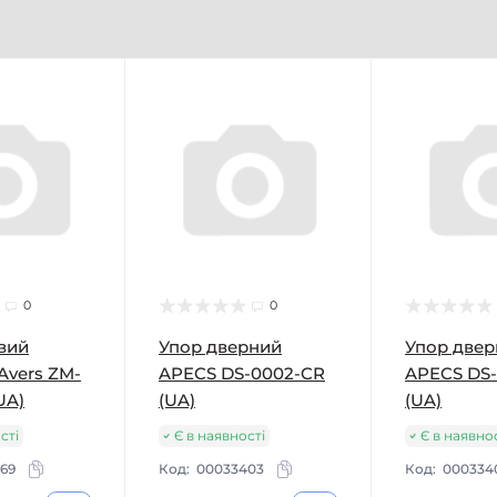
0
0
вий
Упор дверний
Упор две
Avers ZM-
APECS DS-0002-CR
APECS DS
UA)
(UA)
(UA)
сті
Є в наявності
Є в наявно
69
Код:
00033403
Код:
000334