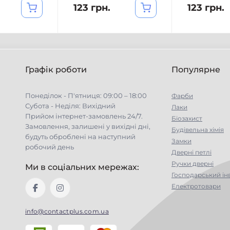
123 грн.
123 грн.
Графік роботи
Популярне
Понеділок - П'ятниця: 09:00 – 18:00
Фарби
Субота - Неділя: Вихідний
Лаки
Прийом інтернет-замовлень 24/7.
Біозахист
Замовлення, залишені у вихідні дні,
Будівельна хімія
будуть оброблені на наступний
Замки
робочий день
Дверні петлі
Ручки дверні
Ми в соціальних мережах:
Господарський ін
Електротовари
info@contactplus.com.ua