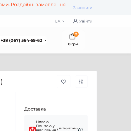
рами. Роздрібні замовлення
Зачинити
UA
Увійти
0
+38 (067) 564-59-62
0 грн.
)
Доставка
Новою
Поштою у
за тарифами
відділення /