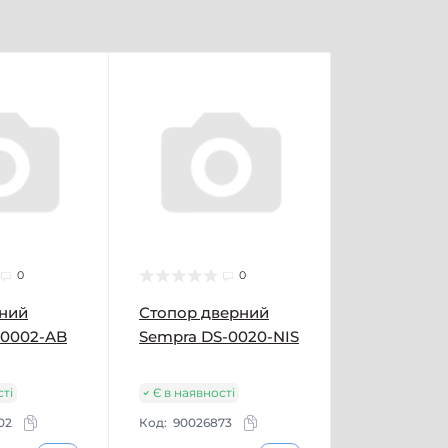
0
0
рний
Стопор дверний
-0002-AB
Sempra DS-0020-NIS
сті
Є в наявності
02
Код:
90026873