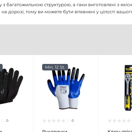
 з багатожильною структурою, а гаки виготовлені з якісн
в на дорозі, тому ви можете бути впевнені у цілості вашог
Min. 12 St.
0
0
и
Рукавички
Ключ-тріск