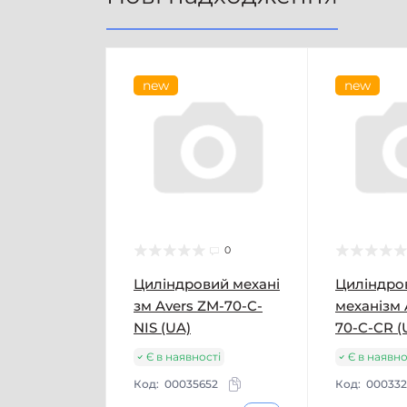
new
new
0
Циліндровий механі
Циліндро
зм Avers ZM-70-C-
механізм 
NIS (UA)
70-C-CR (
Є в наявності
Є в наявно
Код:
00035652
Код:
000332