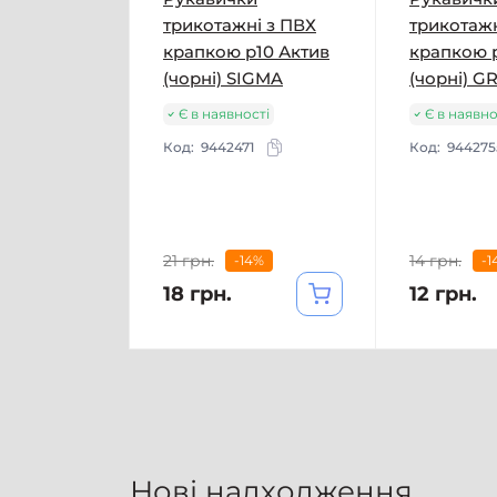
трикотажні з ПВХ
трикотажн
крапкою р10 Актив
крапкою 
(чорні) SIGMA
(чорні) G
Є в наявності
Є в наявно
Код:
9442471
Код:
944275
21 грн.
14 грн.
-14%
-1
18 грн.
12 грн.
Нові надходження