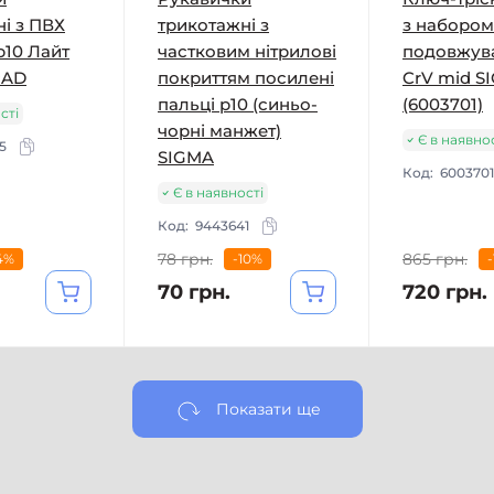
і з ПВХ
трикотажні з
з набором
р10 Лайт
частковим нітрилові
подовжув
RAD
покриттям посилені
CrV mid S
пальці р10 (синьо-
(6003701)
сті
чорні манжет)
Є в наявно
5
SIGMA
Код:
6003701
Є в наявності
Код:
9443641
78 грн.
865 грн.
4%
-10%
70 грн.
720 грн.
Показати ще