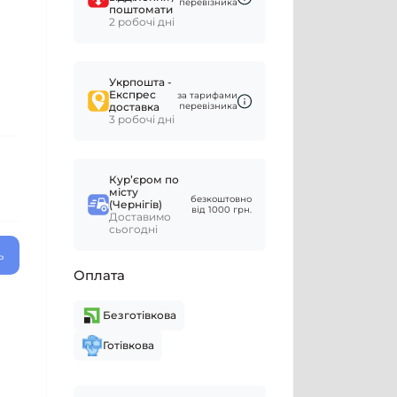
перевізника
поштомати
2 робочі дні
Укрпошта -
Експрес
за тарифами
доставка
перевізника
3 робочі дні
Курʼєром по
місту
безкоштовно
(Чернігів)
від 1000 грн.
Доставимо
сьогодні
ь
Оплата
Безготівкова
Готівкова