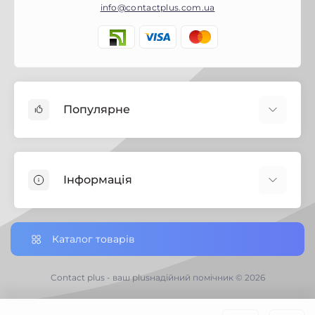
info@contactplus.com.ua
Популярне
Фарби
Лаки
Інформація
Біозахист
Будівельна хімія
Корисні поради
Замки
Налаштування cookies
Каталог товарів
Дверні петлі
Доставка замовлень по Україні
Ручки дверні
Доставка по Чернігівській обл.
Contact plus - ваш plusнадійний помічник © 2026
Господарський інвентар
Відгуки про магазин
Електротовари