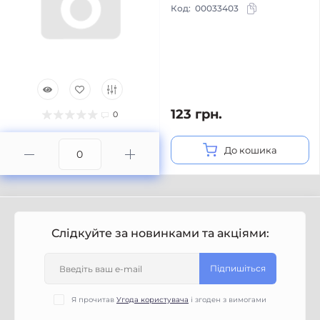
Код:
00033403
123 грн.
0
До кошика
Слідкуйте за новинками та акціями:
Підпишіться
Я прочитав
Угода користувача
і згоден з вимогами