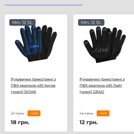
Min. 12 St.
Min. 12 St.
Рукавички трикотажні з
Рукавички трикотажні з
ПВХ крапкою р10 Актив
ПВХ крапкою р10 Лайт
(чорні) SIGMA
(чорні) GRAD
21 грн.
14 грн.
-14%
-14%
18 грн.
12 грн.