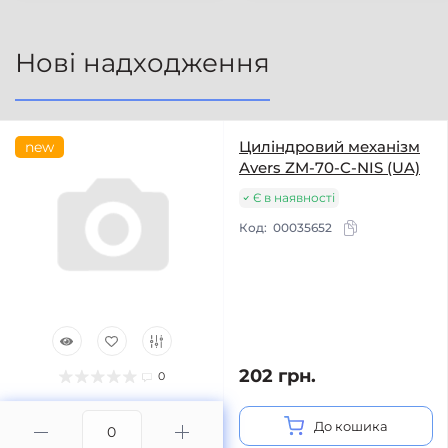
Нові надходження
Циліндровий механізм
new
Avers ZM-70-C-NIS (UA)
Є в наявності
Код:
00035652
202 грн.
0
До кошика