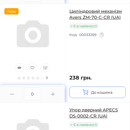
Циліндровий механізм
new
Avers ZM-70-C-CR (UA)
Є в наявності
Код:
00033269
238 грн.
0
До кошика
Упор дверний APECS
DS-0002-CR (UA)
Є в наявності