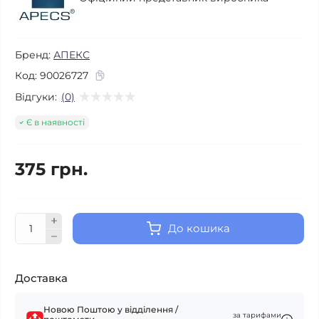
Бренд:
АПЕКС
Код:
90026727
Відгуки:
(0)
Є в наявності
375 грн.
До кошика
Доставка
Новою Поштою у відділення /
за тарифами