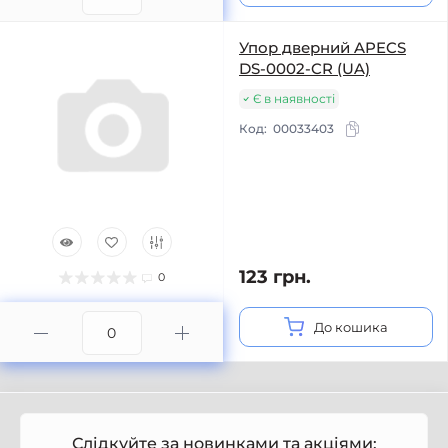
Упор дверний APECS
DS-0002-CR (UA)
Є в наявності
Код:
00033403
123 грн.
0
До кошика
Слідкуйте за новинками та акціями: