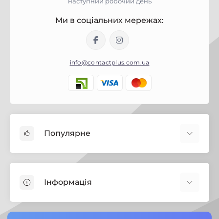
наступний робочий день
Ми в соціальних мережах:
info@contactplus.com.ua
Популярне
Фарби
Лаки
Інформація
Біозахист
Будівельна хімія
Корисні поради
Замки