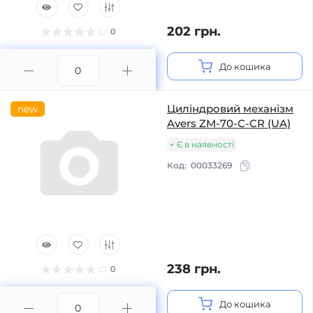
202 грн.
0
До кошика
Циліндровий механізм
new
Avers ZM-70-C-CR (UA)
Є в наявності
Код:
00033269
238 грн.
0
До кошика