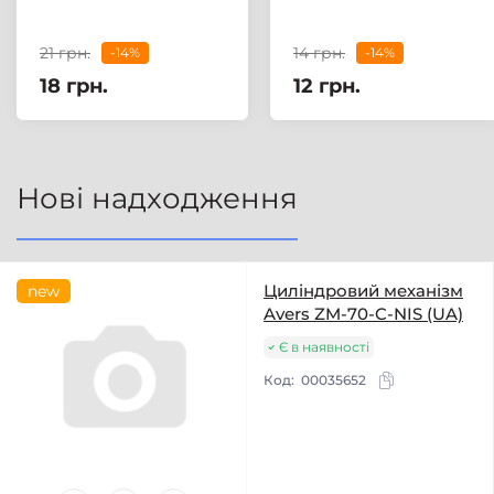
21 грн.
14 грн.
-14%
-14%
18 грн.
12 грн.
Нові надходження
Циліндровий механізм
new
Avers ZM-70-C-NIS (UA)
Є в наявності
Код:
00035652